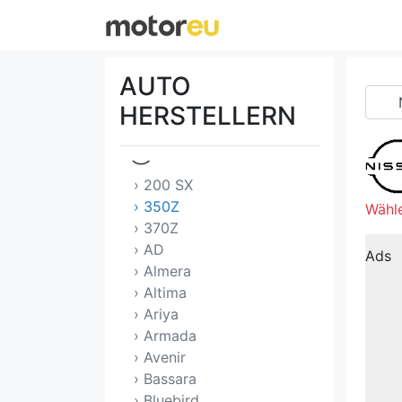
Mitsubishi
Morgan
AUTO
NIO
HERSTELLERN
Nissan
› 200 SX
› 350Z
Wähle
› 370Z
› AD
Ads
› Almera
› Altima
› Ariya
› Armada
› Avenir
› Bassara
› Bluebird