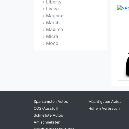
› Liberty
› Livina
› Magnite
› March
› Maxima
› Micra
› Moco
› Murano
› Navara
› Note
› NP 300 Pick up
› NV200
› Pathfinder
› Patrol
› Pick UP
Sparsamsten Autos
Mächtigsten Autos
› Pixo
CO2-Ausstoß
Hohem Verbrauch
› Prairie
Schnellste Autos
› Presage
Am schnellsten
› Presea