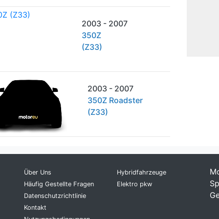
2003 - 2007
350Z
(Z33)
2003 - 2007
350Z Roadster
(Z33)
Mo
Über Uns
Hybridfahrzeuge
Sp
Häufig Gestellte Fragen
Elektro pkw
Ge
Datenschutzrichtlinie
Kontakt