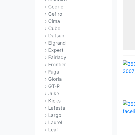
› Cedric
› Cefiro
› Cima
› Cube
› Datsun
› Elgrand
› Expert
› Fairlady
› Frontier
› Fuga
› Gloria
› GT-R
› Juke
› Kicks
› Lafesta
› Largo
› Laurel
› Leaf