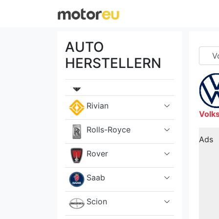
Porsche
RAM
AUTO
Renault
HERSTELLERN
Rimac
Rivian
Volk
Rolls-Royce
Ads
Rover
Saab
Scion