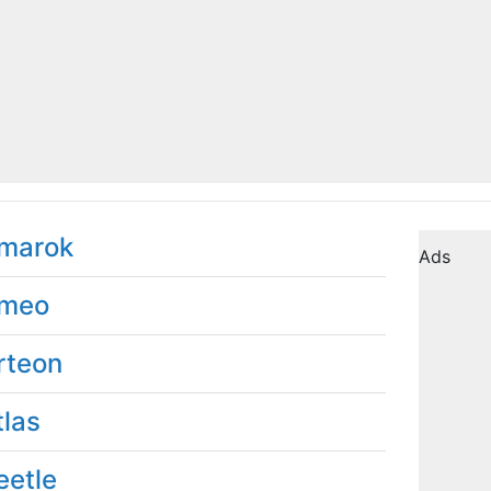
marok
Ads
meo
rteon
tlas
eetle