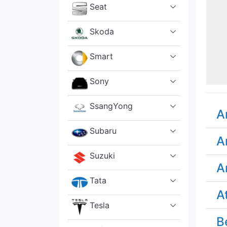
Seat
Skoda
Smart
Sony
SsangYong
A
Subaru
A
Suzuki
A
Tata
A
Tesla
B