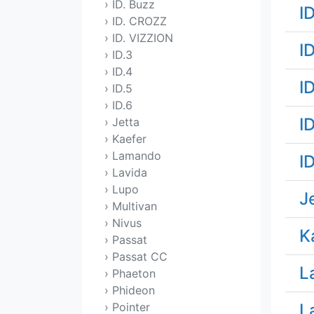
› ID. Buzz
I
› ID. CROZZ
› ID. VIZZION
I
› ID.3
› ID.4
I
› ID.5
› ID.6
I
› Jetta
› Kaefer
› Lamando
I
› Lavida
› Lupo
J
› Multivan
› Nivus
K
› Passat
› Passat CC
L
› Phaeton
› Phideon
L
› Pointer