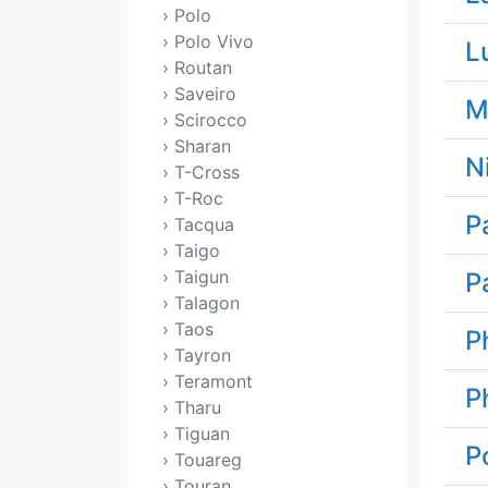
› Polo
› Polo Vivo
L
› Routan
› Saveiro
M
› Scirocco
› Sharan
N
› T-Cross
› T-Roc
P
› Tacqua
› Taigo
› Taigun
P
› Talagon
› Taos
P
› Tayron
› Teramont
P
› Tharu
› Tiguan
P
› Touareg
› Touran