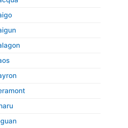
aigo
aigun
alagon
aos
ayron
eramont
haru
iguan