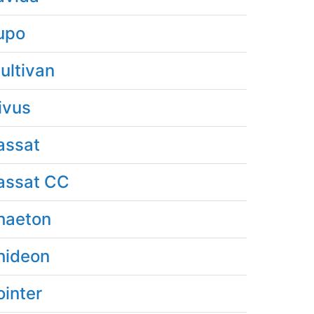
upo
ultivan
ivus
assat
assat CC
haeton
hideon
ointer