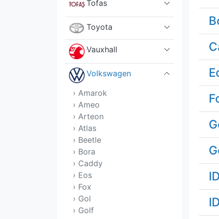
Tofas
B
Toyota
C
Vauxhall
E
Volkswagen
› Amarok
F
› Ameo
› Arteon
G
› Atlas
› Beetle
G
› Bora
› Caddy
I
› Eos
› Fox
› Gol
I
› Golf