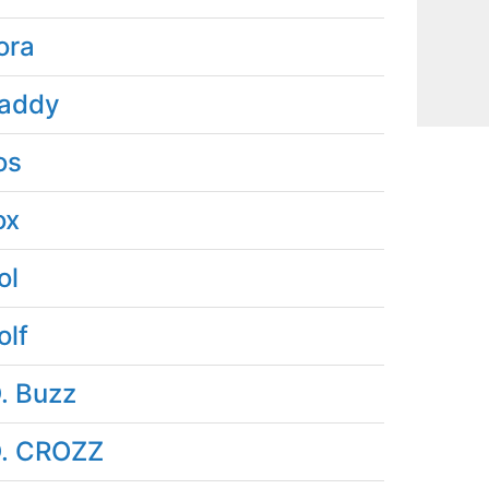
ora
addy
os
ox
ol
olf
D. Buzz
D. CROZZ