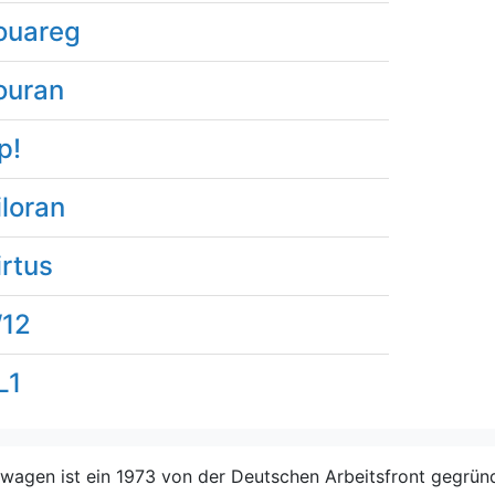
ouareg
ouran
p!
iloran
irtus
12
L1
wagen ist ein 1973 von der Deutschen Arbeitsfront gegründ