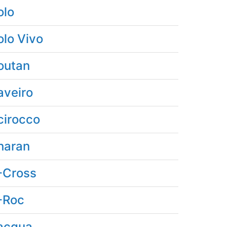
olo
olo Vivo
outan
aveiro
cirocco
haran
-Cross
-Roc
acqua