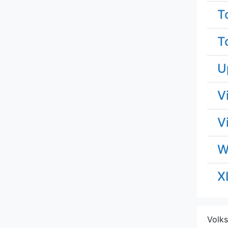
T
T
U
V
V
W
X
Volks