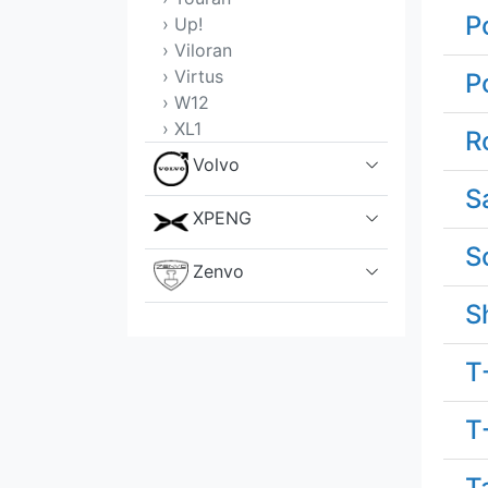
P
› Up!
› Viloran
› Virtus
P
› W12
› XL1
R
Volvo
S
XPENG
S
Zenvo
S
T
T
T