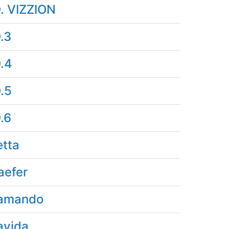
D. VIZZION
D.3
D.4
D.5
D.6
etta
aefer
amando
avida