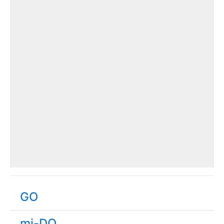
GO
mi-DO