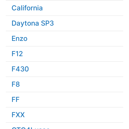
California
Daytona SP3
Enzo
F12
F430
F8
FF
FXX