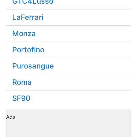
GTC4Lusso
LaFerrari
Monza
Portofino
Purosangue
Roma
SF90
Ads