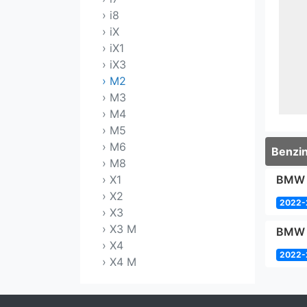
› i8
› iX
› iX1
› iX3
› M2
› M3
› M4
› M5
› M6
Benzin
› M8
› X1
BMW 
› X2
2022-
› X3
› X3 M
BMW 
› X4
2022-
› X4 M
› X5
› X5 M