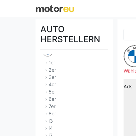
Aston Martin
Audi
AUTO
Bentley
HERSTELLERN
BMW
› 1er
› 2er
Wähle
› 3er
› 4er
Ads
› 5er
› 6er
› 7er
› 8er
› i3
› i4
› i7