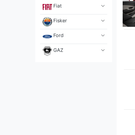
Fiat
Fisker
Ford
GAZ
Geely
Genesis
GMC
Great Wall
Hennessey