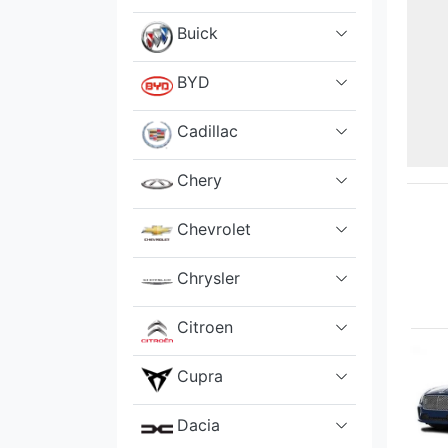
Buick
BYD
Cadillac
Chery
Chevrolet
Chrysler
Citroen
Cupra
Dacia