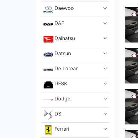
Daewoo
DAF
Daihatsu
Datsun
De Lorean
DFSK
Dodge
DS
Ferrari