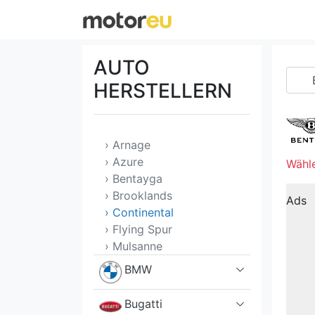
Alfa Romeo
Aston Martin
AUTO
Audi
HERSTELLERN
Bentley
› Arnage
› Azure
Wähle
› Bentayga
› Brooklands
Ads
› Continental
› Flying Spur
› Mulsanne
BMW
Bugatti