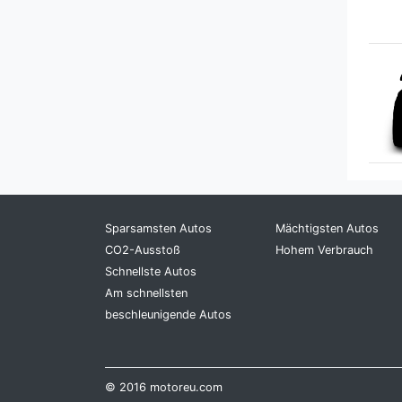
Honda
Hummer
Hyundai
Infiniti
Isuzu
Sparsamsten Autos
Iveco
Mächtigsten Autos
CO2-Ausstoß
Hohem Verbrauch
Schnellste Autos
Jaguar
Am schnellsten
beschleunigende Autos
Jeep
Kia
© 2016 motoreu.com