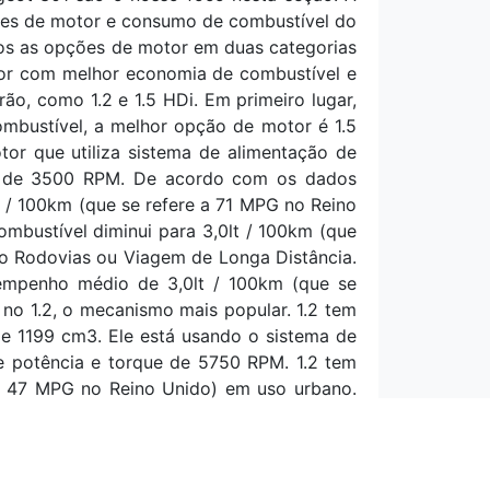
ções de motor e consumo de combustível do
amos as opções de motor em duas categorias
tor com melhor economia de combustível e
o, como 1.2 e 1.5 HDi. Em primeiro lugar,
mbustível, a melhor opção de motor é 1.5
or que utiliza sistema de alimentação de
ue de 3500 RPM. De acordo com os dados
t / 100km (que se refere a 71 MPG no Reino
mbustível diminui para 3,0lt / 100km (que
o Rodovias ou Viagem de Longa Distância.
penho médio de 3,0lt / 100km (que se
no 1.2, o mecanismo mais popular. 1.2 tem
e 1199 cm3. Ele está usando o sistema de
e potência e torque de 5750 RPM. 1.2 tem
a 47 MPG no Reino Unido) em uso urbano.
que se refere a 71 MPG no Reino Unido) no
nsumo de combustível, obtemos dados de
 a 71 MPG no Reino Unido).