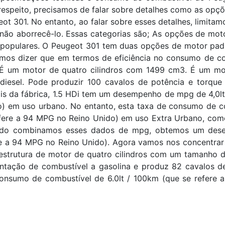
respeito, precisamos de falar sobre detalhes como as op
ot 301. No entanto, ao falar sobre esses detalhes, limit
 não aborrecê-lo. Essas categorias são; As opções de mo
populares. O Peugeot 301 tem duas opções de motor padrã
mos dizer que em termos de eficiência no consumo de co
 É um motor de quatro cilindros com 1499 cm3. É um mot
 diesel. Pode produzir 100 cavalos de potência e torq
ais da fábrica, 1.5 HDi tem um desempenho de mpg de 4,0l
) em uso urbano. No entanto, esta taxa de consumo de co
efere a 94 MPG no Reino Unido) em uso Extra Urbano, com
do combinamos esses dados de mpg, obtemos um desem
e a 94 MPG no Reino Unido). Agora vamos nos concentrar 
estrutura de motor de quatro cilindros com um tamanho d
entação de combustível a gasolina e produz 82 cavalos d
onsumo de combustível de 6.0lt / 100km (que se refere 
utro lado, esta taxa MPG diminuindo para 4,0lt / 100km (
Extra Urbano. Quando reunimos esses dois dados de co
mo médio de combustível de 4,0lt / 100 km (que se refere