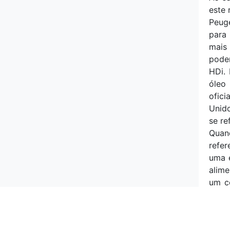
este 
SsangYong
Peuge
para
Subaru
mais 
pode
Suzuki
HDi.
óleo
Tata
ofici
Unido
Tesla
se r
Quan
Tofas
refer
uma 
Toyota
alim
um c
Vauxhall
Por o
uso 
Volkswagen
consu