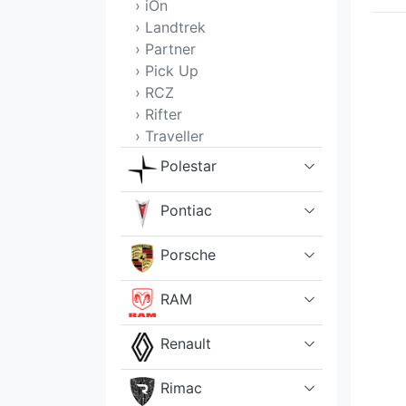
› iOn
› Landtrek
› Partner
› Pick Up
› RCZ
› Rifter
› Traveller
Polestar
Pontiac
Porsche
RAM
Renault
Rimac