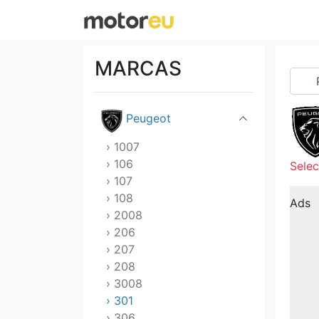
Nissan
Opel
MARCAS
Pagani
Peugeot
› 1007
› 106
Selec
› 107
› 108
Ads
› 2008
› 206
› 207
› 208
› 3008
› 301
› 306