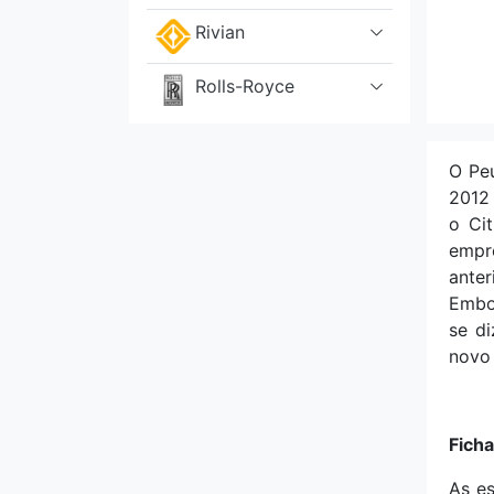
Rivian
Rolls-Royce
Rover
O Pe
Saab
2012 
o Ci
Scion
empr
anter
Seat
Embor
se di
novo 
Skoda
Smart
Fich
Sony
As e