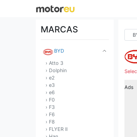
BMW
Bugatti
MARCAS
Buick
BYD
› Atto 3
› Dolphin
Sele
› e2
› e3
Ads
› e6
› F0
› F3
› F6
› F8
› FLYER II
› Han