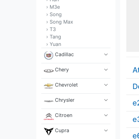
› M3e
› Song
› Song Max
› T3
› Tang
› Yuan
Cadillac
A
Chery
Chevrolet
D
Chrysler
e
Citroen
e
Cupra
e