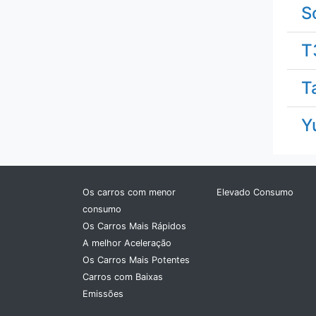
Ferrari
S
Fiat
T
Fisker
T
Ford
Y
GAZ
Geely
Os carros com menor
Elevado Consumo
consumo
Genesis
Os Carros Mais Rápidos
A melhor Aceleração
GMC
Os Carros Mais Potentes
Carros com Baixas
Great Wall
Emissões