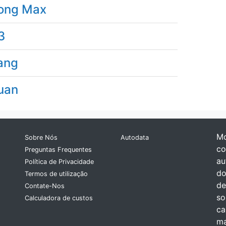
ong Max
3
ang
uan
Mo
Sobre Nós
Autodata
co
Preguntas Frequentes
au
Política de Privacidade
do
Termos de utilização
de
Contate-Nos
so
Calculadora de custos
ca
ma