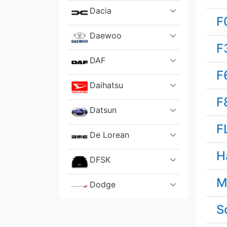
Dacia
F
Daewoo
F
DAF
F
Daihatsu
F
Datsun
F
De Lorean
H
DFSK
M
Dodge
S
DS