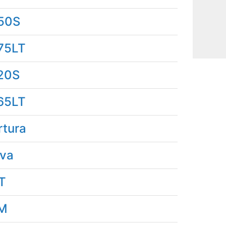
50S
75LT
20S
65LT
rtura
lva
T
M