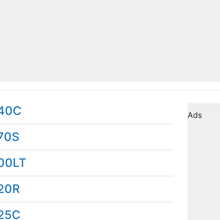
40C
Ads
70S
00LT
20R
25C