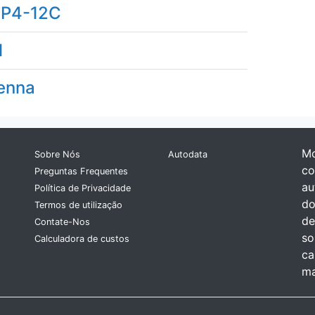
P4-12C
1
enna
Mo
Sobre Nós
Autodata
co
Preguntas Frequentes
au
Política de Privacidade
do
Termos de utilização
de
Contate-Nos
so
Calculadora de custos
ca
ma