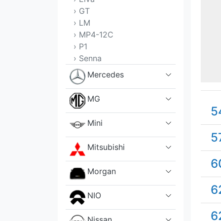
› GT
› LM
› MP4-12C
› P1
› Senna
Mercedes
MG
5
Mini
5
Mitsubishi
6
Morgan
6
NIO
6
Nissan