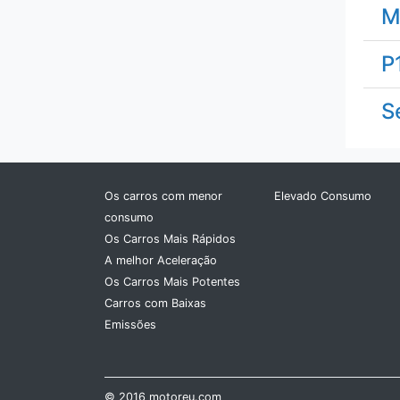
M
Rivian
P
Rolls-Royce
S
Rover
Saab
Os carros com menor
Elevado Consumo
Scion
consumo
Os Carros Mais Rápidos
Seat
A melhor Aceleração
Os Carros Mais Potentes
Skoda
Carros com Baixas
Emissões
Smart
Sony
© 2016 motoreu.com