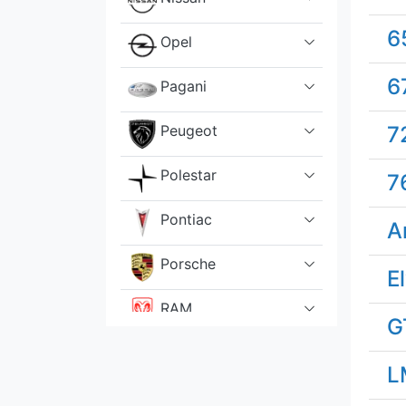
6
Opel
6
Pagani
Peugeot
7
Polestar
7
Pontiac
A
Porsche
E
RAM
G
Renault
L
Rimac