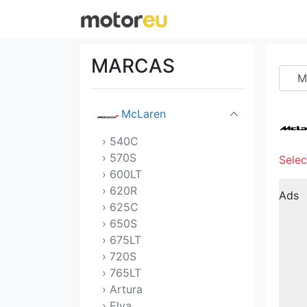
Mahindra
Maserati
MARCAS
Mazda
McLaren
› 540C
› 570S
Sele
› 600LT
› 620R
Ads
› 625C
› 650S
› 675LT
› 720S
› 765LT
› Artura
› Elva