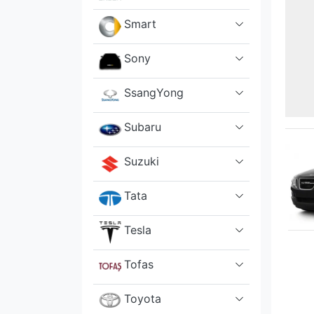
Smart
Sony
SsangYong
Subaru
Suzuki
Tata
Tesla
Tofas
Toyota