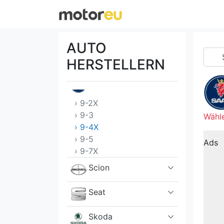
Rivian
Rolls-Royce
AUTO
Rover
HERSTELLERN
Saab
› 9-2X
› 9-3
Wähle
› 9-4X
› 9-5
Ads
› 9-7X
Scion
Seat
Skoda