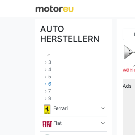
De Lorean
DFSK
AUTO
Dodge
HERSTELLERN
DS
› 3
› 4
Wähle
› 5
› 6
Ads
› 7
› 9
Ferrari
Fiat