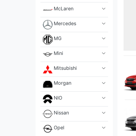
McLaren
Mercedes
MG
Mini
Mitsubishi
Morgan
NIO
Nissan
Opel