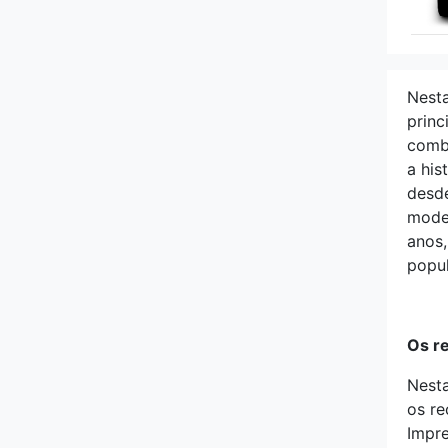
Nesta
princ
combi
a his
desde
model
anos,
popul
Os r
Nesta
os re
Impre