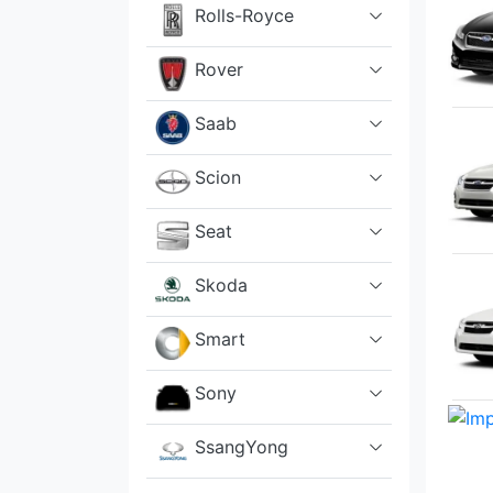
Rolls-Royce
Rover
Saab
Scion
Seat
Skoda
Smart
Sony
SsangYong