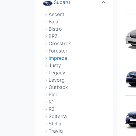
Subaru
› Ascent
› Baja
› Bistro
› BRZ
› Crosstrek
› Forester
› Impreza
› Justy
› Legacy
› Levorg
› Outback
› Pleo
› R1
› R2
› Solterra
› Stella
› Traviq