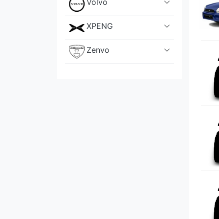
Volvo
XPENG
Zenvo