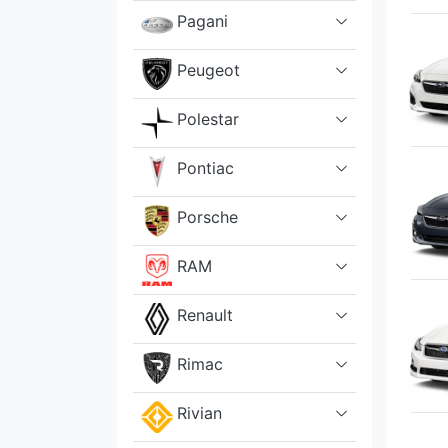
Pagani
Peugeot
Polestar
Pontiac
Porsche
RAM
Renault
Rimac
Rivian