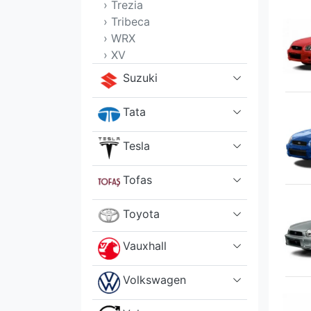
› Trezia
› Tribeca
› WRX
› XV
Suzuki
Tata
Tesla
Tofas
Toyota
Vauxhall
Volkswagen