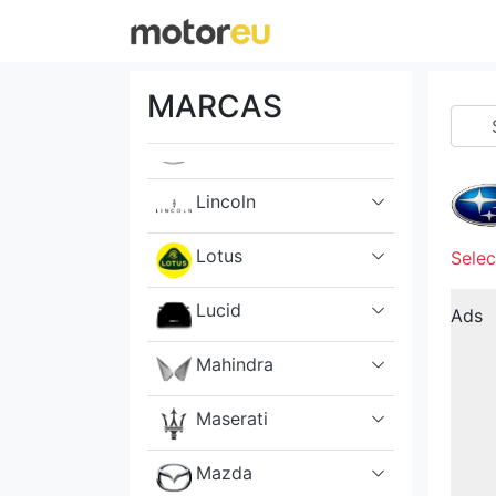
Lancia
Land Rover
MARCAS
Lexus
Lincoln
Lotus
Selec
Lucid
Ads
Mahindra
Maserati
Mazda