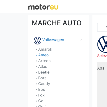
Tofas
Toyota
MARCHE AUTO
Vauxhall
Volkswagen
› Amarok
› Ameo
Selez
› Arteon
› Atlas
Ads
› Beetle
› Bora
› Caddy
› Eos
› Fox
› Gol
› Golf