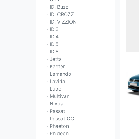
› ID. Buzz
› ID. CROZZ
› ID. VIZZION
› ID.3
› ID.4
› ID.5
› ID.6
› Jetta
› Kaefer
› Lamando
› Lavida
› Lupo
› Multivan
› Nivus
› Passat
› Passat CC
› Phaeton
› Phideon