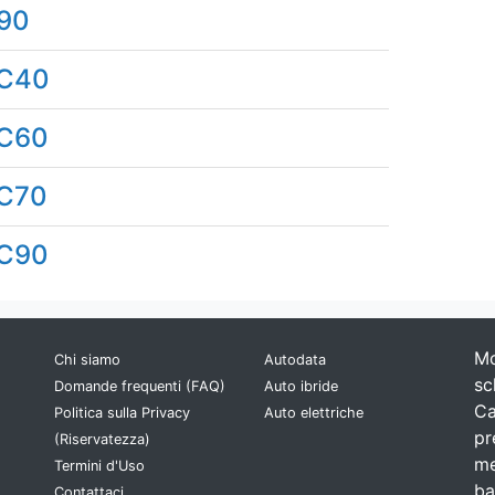
90
C40
C60
C70
C90
Mo
Chi siamo
Autodata
sc
Domande frequenti (FAQ)
Auto ibride
Ca
Politica sulla Privacy
Auto elettriche
pr
(Riservatezza)
me
Termini d'Uso
ba
Contattaci