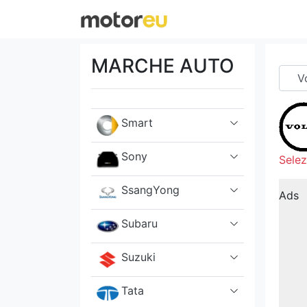
Scion
Seat
MARCHE AUTO
Skoda
Smart
Sony
Selez
SsangYong
Ads
Subaru
Suzuki
Tata