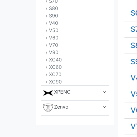
› S70
› S80
S
› S90
› V40
S
› V50
› V60
S
› V70
› V90
› XC40
S
› XC60
› XC70
V
› XC90
XPENG
V
Zenvo
V
V