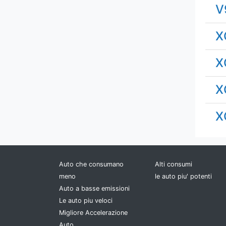
V
X
X
X
X
Auto che consumano
Alti consumi
meno
le auto piu' potenti
Auto a basse emissioni
Le auto piu veloci
Migliore Accelerazione
Auto