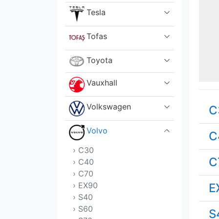
Tesla
Tofas
Toyota
Vauxhall
Volkswagen
C
Volvo
C
› C30
C
› C40
› C70
› EX90
E
› S40
› S60
S