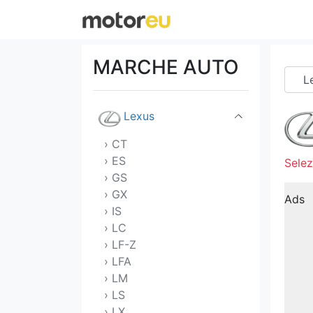
Lamborghini
Lancia
MARCHE AUTO
Land Rover
Lexus
› CT
› ES
Selez
› GS
› GX
Ads
› IS
› LC
› LF-Z
› LFA
› LM
› LS
› LX