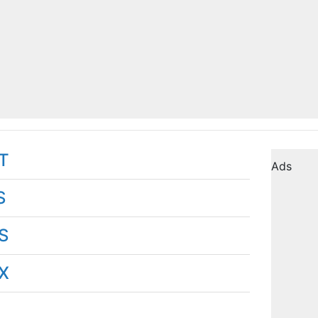
T
Ads
S
S
X