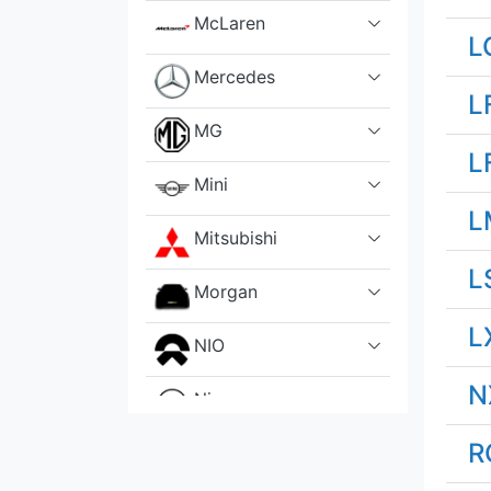
McLaren
L
Mercedes
L
MG
L
Mini
L
Mitsubishi
L
Morgan
L
NIO
N
Nissan
R
Opel