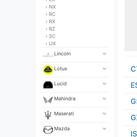
› NX
› RC
› RX
› RZ
› SC
› UX
Lincoln
C
Lotus
Lucid
E
Mahindra
G
Maserati
G
Mazda
IS