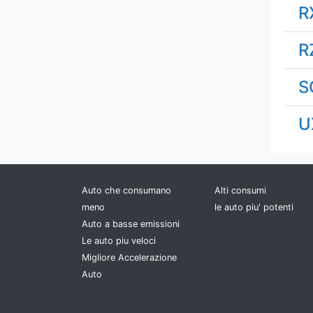
Pagani
R
Peugeot
R
Polestar
S
Pontiac
U
Porsche
RAM
Auto che consumano
Alti consumi
meno
le auto piu' potenti
Renault
Auto a basse emissioni
Le auto piu veloci
Rimac
Migliore Accelerazione
Auto
Rivian