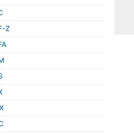
C
F-Z
FA
M
S
X
X
C