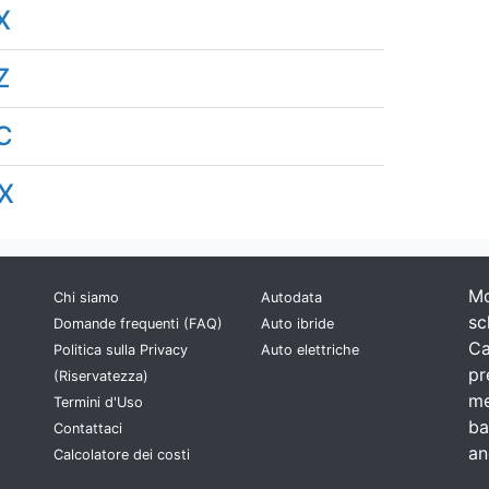
X
Z
C
X
Mo
Chi siamo
Autodata
sc
Domande frequenti (FAQ)
Auto ibride
Ca
Politica sulla Privacy
Auto elettriche
pr
(Riservatezza)
me
Termini d'Uso
ba
Contattaci
an
Calcolatore dei costi