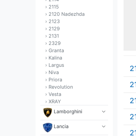
› 2115
› 2120 Nadezhda
› 2123
› 2129
› 2131
› 2329
› Granta
› Kalina
› Largus
2
› Niva
› Priora
2
› Revolution
› Vesta
2
› XRAY
Lamborghini
2
Lancia
2