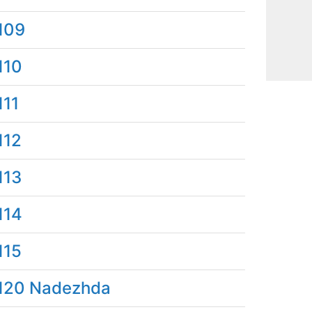
109
110
111
112
113
114
115
120 Nadezhda