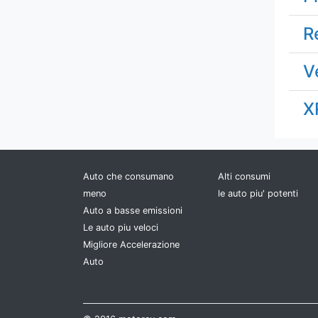
Peugeot
R
Polestar
V
Pontiac
X
Porsche
RAM
Renault
Auto che consumano
Alti consumi
meno
le auto piu' potenti
Rimac
Auto a basse emissioni
Le auto piu veloci
Rivian
Migliore Accelerazione
Auto
Rolls-Royce
Rover