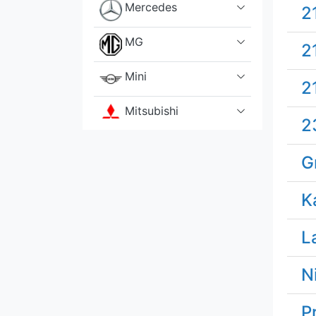
Mercedes
2
MG
2
Mini
2
Mitsubishi
2
Morgan
G
NIO
K
Nissan
L
Opel
N
Pagani
P