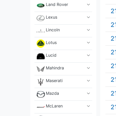
Land Rover
2
Lexus
2
Lincoln
2
Lotus
2
Lucid
2
Mahindra
2
Maserati
2
Mazda
McLaren
2