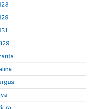
123
129
131
329
ranta
alina
argus
iva
riora