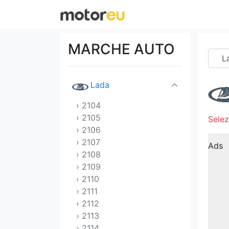
Jeep
Kia
MARCHE AUTO
Koenigsegg
Lada
› 2104
› 2105
Selez
› 2106
› 2107
Ads
› 2108
› 2109
› 2110
› 2111
› 2112
› 2113
› 2114