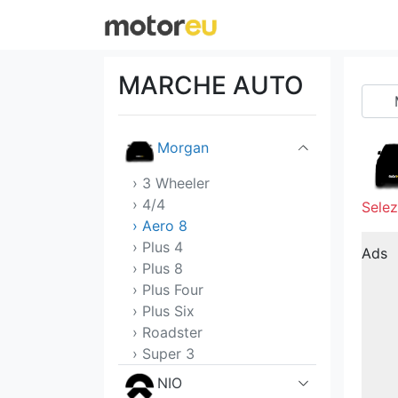
MG
Mini
MARCHE AUTO
Mitsubishi
Morgan
› 3 Wheeler
› 4/4
Selez
› Aero 8
› Plus 4
Ads
› Plus 8
› Plus Four
› Plus Six
› Roadster
› Super 3
NIO