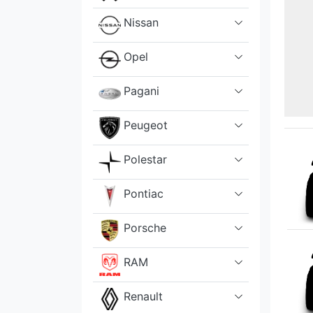
Nissan
Opel
Pagani
Peugeot
Polestar
Pontiac
Porsche
RAM
Renault