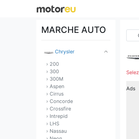
Cadillac
Chery
MARCHE AUTO
Chevrolet
Chrysler
› 200
› 300
Selez
› 300M
› Aspen
Ads
› Cirrus
› Concorde
› Crossfire
› Intrepid
› LHS
› Nassau
› Neon