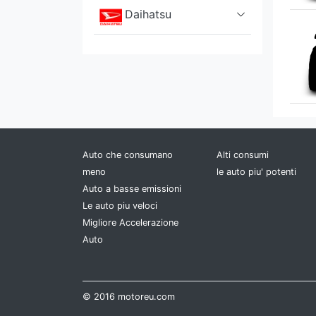
Daihatsu
Datsun
De Lorean
DFSK
Dodge
Auto che consumano
Alti consumi
meno
le auto piu' potenti
DS
Auto a basse emissioni
Le auto piu veloci
Ferrari
Migliore Accelerazione
Auto
Fiat
Fisker
© 2016 motoreu.com