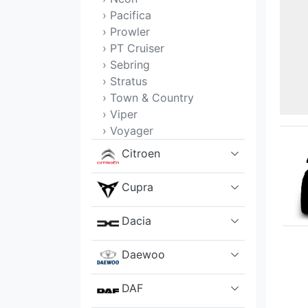
› Pacifica
› Prowler
› PT Cruiser
› Sebring
› Stratus
› Town & Country
› Viper
› Voyager
Citroen
Cupra
Dacia
Daewoo
DAF