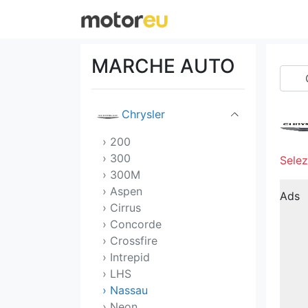
Cadillac
Chery
MARCHE AUTO
Chevrolet
Chrysler
› 200
› 300
Selez
› 300M
› Aspen
Ads
› Cirrus
› Concorde
› Crossfire
› Intrepid
› LHS
› Nassau
› Neon