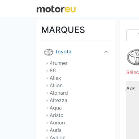
Tata
Tesla
MARQUES
Tofas
Toyota
› 4runner
› 86
Sélec
› Allex
› Allion
Ads
› Alphard
› Altezza
› Aqua
› Aristo
› Aurion
› Auris
› Avalon