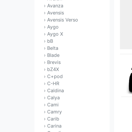
› Avanza
› Avensis
› Avensis Verso
› Aygo
› Aygo X
› bB
› Belta
› Blade
› Brevis
› bZ4X
› C+pod
› C-HR
› Caldina
› Calya
› Cami
› Camry
› Carib
› Carina