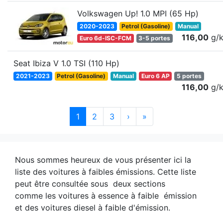
Volkswagen Up! 1.0 MPI (65 Hp)
2020-2023
Petrol (Gasoline)
Manual
116,00
g/
Euro 6d-ISC-FCM
3-5 portes
Seat Ibiza V 1.0 TSI (110 Hp)
2021-2023
Petrol (Gasoline)
Manual
Euro 6 AP
5 portes
116,00
g/
1
2
3
›
»
Nous sommes heureux de vous présenter ici la
liste des voitures à faibles émissions. Cette liste
peut être consultée sous deux sections
comme les voitures à essence à faible émission
et des voitures diesel à faible d'émission.