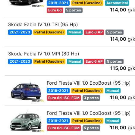
2019-2021
Petrol (Gasoline)
Automatical
114,00
g/
Euro 6d
5 portes
Skoda Fabia IV 1.0 TSI (95 Hp)
2021-2023
Petrol (Gasoline)
Manual
Euro 6 AP
5 portes
114,00
g/
Skoda Fabia IV 1.0 MPI (80 Hp)
2021-2023
Petrol (Gasoline)
Manual
Euro 6 AP
5 portes
115,00
g/
Ford Fiesta VIII 1.0 EcoBoost (95 Hp)
2019-2021
Petrol (Gasoline)
Manual
116,00
g/
Euro 6d-ISC-FCM
3 portes
Ford Fiesta VIII 1.0 EcoBoost (95 Hp)
2019-2021
Petrol (Gasoline)
Manual
116,00
g/
Euro 6d-ISC-FCM
5 portes