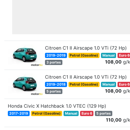
Citroen C1 II Airscape 1.0 VTi (72 Hp)
2019-2019
Petrol (Gasoline)
Manual
Euro 
108,00
g/
3 portes
Citroen C1 II Airscape 1.0 VTi (72 Hp)
2019-2018
Petrol (Gasoline)
Manual
Euro 
108,00
g/
5 portes
Honda Civic X Hatchback 1.0 VTEC (129 Hp)
2017-2019
Petrol (Gasoline)
Manual
Euro 6
5 portes
110,00
g/