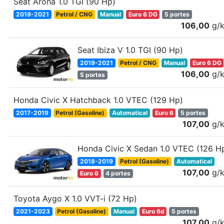
Seat Arona 1.0 TGI (90 Hp)
2019-2021
Petrol / CNG
Manual
Euro 6 DG
5 portes
106,00
g/
Seat Ibiza V 1.0 TGI (90 Hp)
2019-2021
Petrol / CNG
Manual
Euro 6 DG
106,00
g/
5 portes
Honda Civic X Hatchback 1.0 VTEC (129 Hp)
2017-2019
Petrol (Gasoline)
Automatical
Euro 6
5 portes
107,00
g/
Honda Civic X Sedan 1.0 VTEC (126 H
2018-2019
Petrol (Gasoline)
Automatical
107,00
g/
Euro 6
4 portes
Toyota Aygo X 1.0 VVT-i (72 Hp)
2021-2023
Petrol (Gasoline)
Manual
Euro 6d
5 portes
107,00
g/