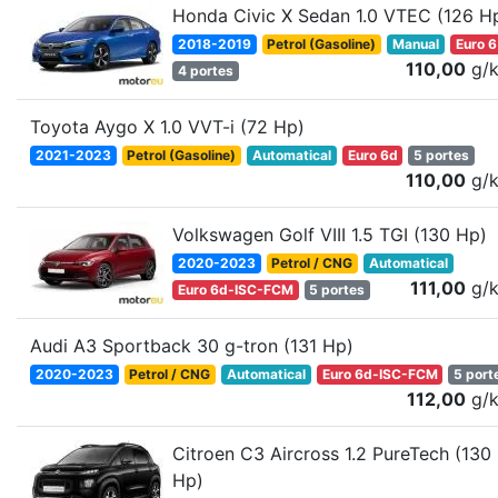
Honda Civic X Sedan 1.0 VTEC (126 H
2018-2019
Petrol (Gasoline)
Manual
Euro 6
110,00
g/
4 portes
Toyota Aygo X 1.0 VVT-i (72 Hp)
2021-2023
Petrol (Gasoline)
Automatical
Euro 6d
5 portes
110,00
g/
Volkswagen Golf VIII 1.5 TGI (130 Hp)
2020-2023
Petrol / CNG
Automatical
111,00
g/
Euro 6d-ISC-FCM
5 portes
Audi A3 Sportback 30 g-tron (131 Hp)
2020-2023
Petrol / CNG
Automatical
Euro 6d-ISC-FCM
5 port
112,00
g/
Citroen C3 Aircross 1.2 PureTech (130
Hp)