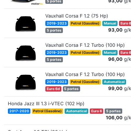
93,00
g/
5 portes
Vauxhall Corsa F 1.2 (75 Hp)
2019-2023
Petrol (Gasoline)
Manual
Euro 
93,00
g/
5 portes
Vauxhall Corsa F 1.2 Turbo (100 Hp)
2019-2023
Petrol (Gasoline)
Manual
Euro 
96,00
g/
5 portes
Vauxhall Corsa F 1.2 Turbo (100 Hp)
2019-2023
Petrol (Gasoline)
Automatical
99,00
g/
Euro 6d
5 portes
Honda Jazz III 1.3 i-VTEC (102 Hp)
2017-2020
Petrol (Gasoline)
Automatical
Euro 6
5 portes
106,00
g/