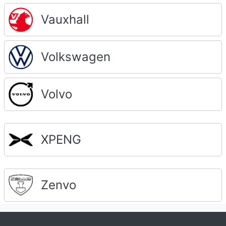
Vauxhall
Volkswagen
Volvo
XPENG
Zenvo