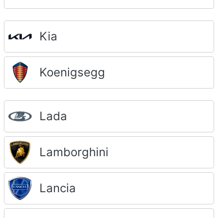
Kia
Koenigsegg
Lada
Lamborghini
Lancia