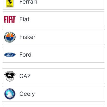
Ferrari
Fiat
Fisker
Ford
GAZ
Geely