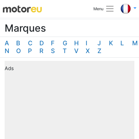
Menu
Marques
A
B
C
D
F
G
H
I
J
K
L
M
N
O
P
R
S
T
V
X
Z
Ads