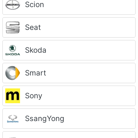
Scion
Seat
Skoda
Smart
Sony
SsangYong