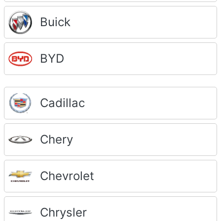
Buick
BYD
Cadillac
Chery
Chevrolet
Chrysler