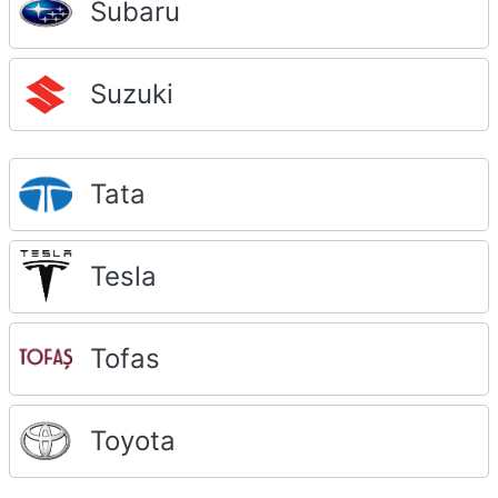
Subaru
Suzuki
Tata
Tesla
Tofas
Toyota