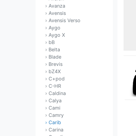
› Avanza
› Avensis
› Avensis Verso
› Aygo
› Aygo X
› bB
› Belta
› Blade
› Brevis
› bZ4X
› C+pod
› C-HR
› Caldina
› Calya
› Cami
› Camry
› Carib
› Carina