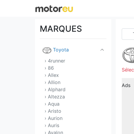
Tata
Tesla
MARQUES
Tofas
Toyota
› 4runner
› 86
Sélec
› Allex
› Allion
Ads
› Alphard
› Altezza
› Aqua
› Aristo
› Aurion
› Auris
› Avalon