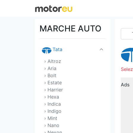
SsangYong
Subaru
MARCHE AUTO
Suzuki
Tata
› Altroz
› Aria
Selez
› Bolt
› Estate
Ads
› Harrier
› Hexa
› Indica
› Indigo
› Mint
› Nano
› Nexon