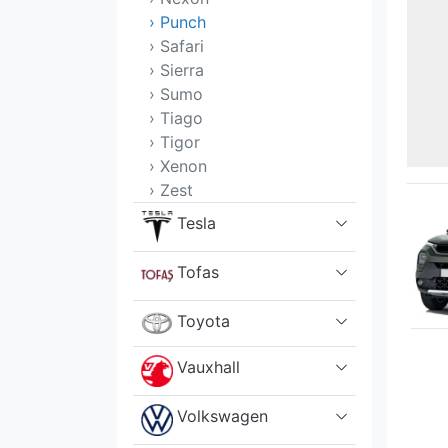
› Punch
› Safari
› Sierra
› Sumo
› Tiago
› Tigor
› Xenon
› Zest
Tesla
Tofas
Toyota
Vauxhall
Volkswagen