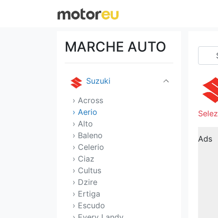
Sony
SsangYong
MARCHE AUTO
Subaru
Suzuki
› Across
› Aerio
Selez
› Alto
› Baleno
Ads
› Celerio
› Ciaz
› Cultus
› Dzire
› Ertiga
› Escudo
› Every Landy