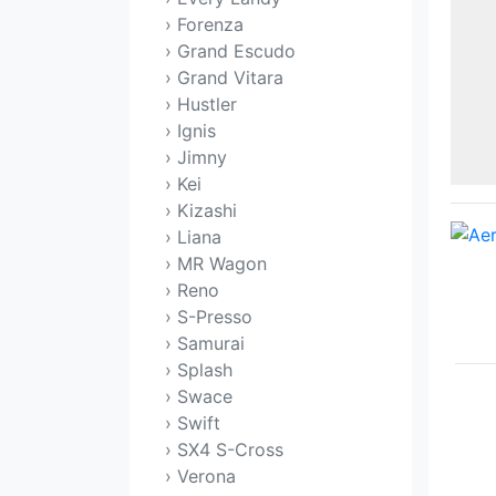
› Forenza
› Grand Escudo
› Grand Vitara
› Hustler
› Ignis
› Jimny
› Kei
› Kizashi
› Liana
› MR Wagon
› Reno
› S-Presso
› Samurai
› Splash
› Swace
› Swift
› SX4 S-Cross
› Verona