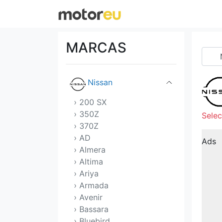
Mitsubishi
Morgan
MARCAS
NIO
Nissan
› 200 SX
› 350Z
Selec
› 370Z
› AD
Ads
› Almera
› Altima
› Ariya
› Armada
› Avenir
› Bassara
› Bluebird