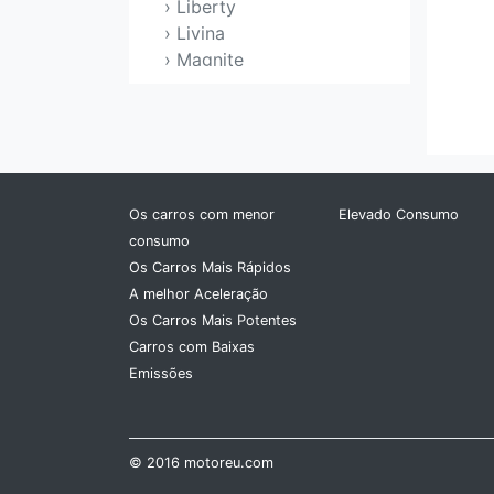
› Liberty
› Livina
› Magnite
› March
› Maxima
› Micra
› Moco
› Murano
Os carros com menor
Elevado Consumo
› Navara
consumo
› Note
Os Carros Mais Rápidos
› NP 300 Pick up
A melhor Aceleração
› NV200
Os Carros Mais Potentes
› Pathfinder
Carros com Baixas
› Patrol
Emissões
› Pick UP
› Pixo
› Prairie
› Presage
© 2016 motoreu.com
› Presea