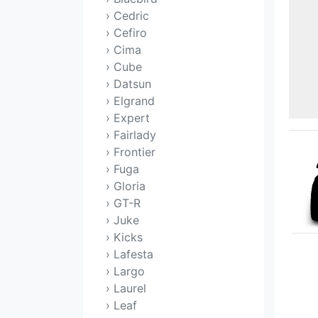
› Cedric
› Cefiro
› Cima
› Cube
› Datsun
› Elgrand
› Expert
› Fairlady
› Frontier
› Fuga
› Gloria
› GT-R
› Juke
› Kicks
› Lafesta
› Largo
› Laurel
› Leaf