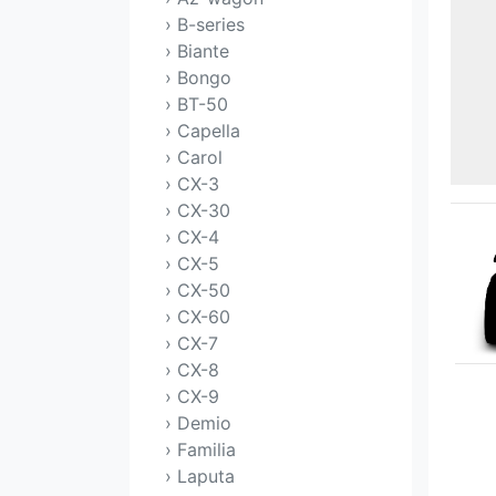
› B-series
› Biante
› Bongo
› BT-50
› Capella
› Carol
› CX-3
› CX-30
› CX-4
› CX-5
› CX-50
› CX-60
› CX-7
› CX-8
› CX-9
› Demio
› Familia
› Laputa