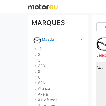
Lucid
Mahindra
MARQUES
Maserati
Mazda
› 121
› 2
Sélec
› 3
› 323
Ads
› 5
› 6
› 626
› Atenza
› Axela
› Az-offroad
› Az-wagon