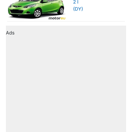
2 I
(DY)
Ads