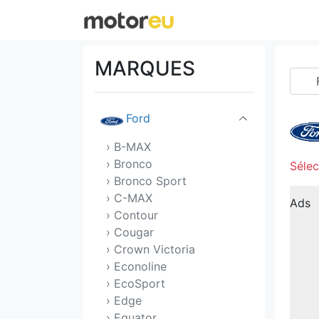
Ferrari
Fiat
MARQUES
Fisker
Ford
› B-MAX
› Bronco
Sélec
› Bronco Sport
› C-MAX
Ads
› Contour
› Cougar
› Crown Victoria
› Econoline
› EcoSport
› Edge
› Equator