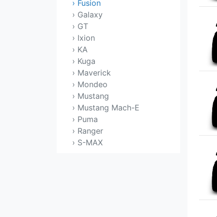
› Fusion
› Galaxy
› GT
› Ixion
› KA
› Kuga
› Maverick
› Mondeo
› Mustang
› Mustang Mach-E
› Puma
› Ranger
› S-MAX
› Shelby
› Sport Trac
› Streetka
› Taurus
› Taurus X
› Territory