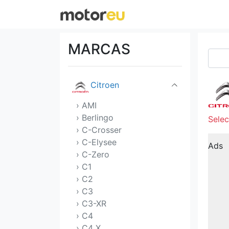
Chery
Chevrolet
MARCAS
Chrysler
Citroen
› AMI
› Berlingo
Selec
› C-Crosser
› C-Elysee
Ads
› C-Zero
› C1
› C2
› C3
› C3-XR
› C4
› C4 X