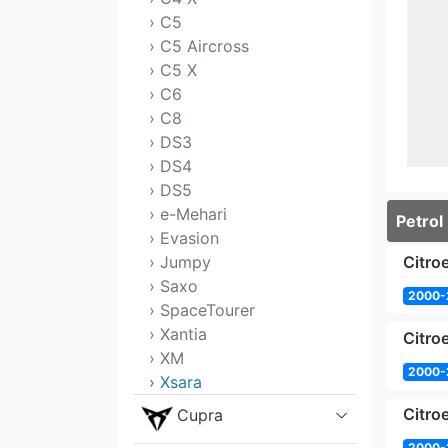
› C5
› C5 Aircross
› C5 X
› C6
› C8
› DS3
› DS4
› DS5
› e-Mehari
Petrol
› Evasion
› Jumpy
Citro
› Saxo
2000-
› SpaceTourer
› Xantia
Citro
› XM
2000-
› Xsara
Citro
Cupra
2000-