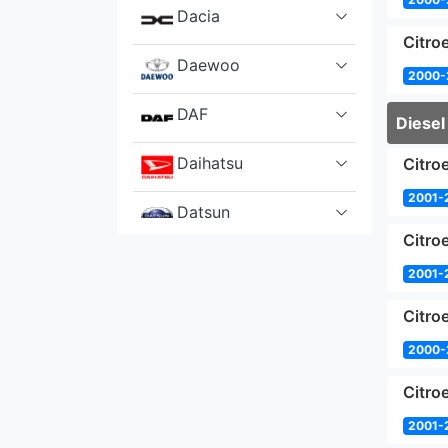
Dacia
Citroe
Daewoo
2000-
DAF
Diesel
Daihatsu
Citro
2001-
Datsun
Citro
De Lorean
2001-
DFSK
Citro
2000-
Dodge
Citro
DS
2001-