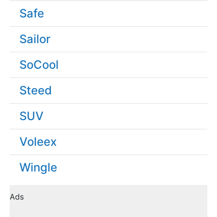
Safe
Sailor
SoCool
Steed
SUV
Voleex
Wingle
Ads