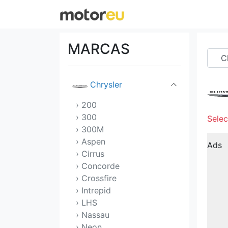
Cadillac
Chery
MARCAS
Chevrolet
Chrysler
› 200
› 300
Sele
› 300M
› Aspen
Ads
› Cirrus
› Concorde
› Crossfire
› Intrepid
› LHS
› Nassau
› Neon