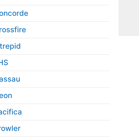
oncorde
rossfire
ntrepid
HS
assau
eon
acifica
rowler