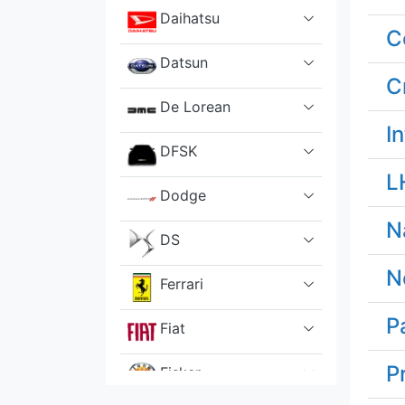
Daihatsu
C
Datsun
C
De Lorean
I
DFSK
L
Dodge
N
DS
N
Ferrari
P
Fiat
P
Fisker