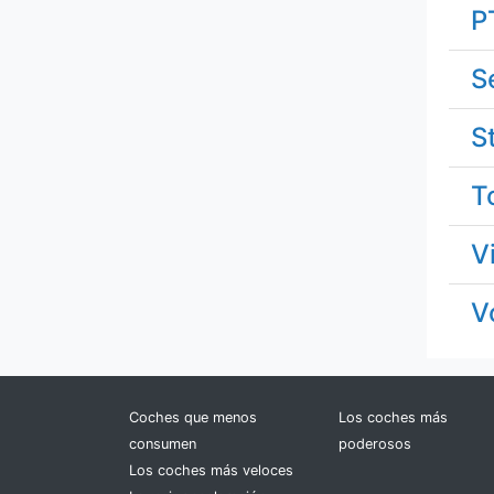
Ford
P
GAZ
S
Geely
S
Genesis
T
GMC
V
Great Wall
V
Hennessey
Honda
Coches que menos
Los coches más
consumen
Hummer
poderosos
Los coches más veloces