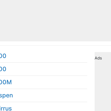
00
Ads
00
00M
spen
irrus