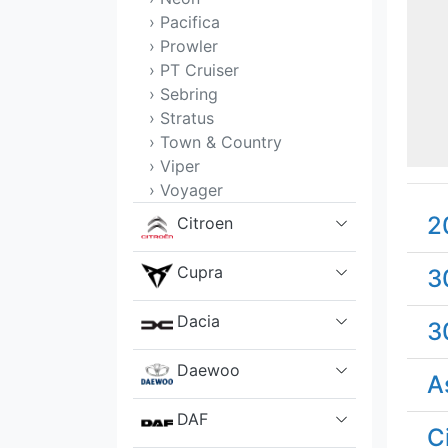
› Pacifica
› Prowler
› PT Cruiser
› Sebring
› Stratus
› Town & Country
› Viper
› Voyager
2
Citroen
Cupra
3
Dacia
3
Daewoo
A
DAF
C