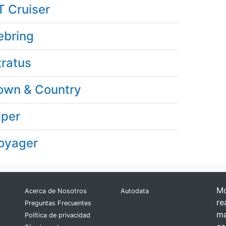
T Cruiser
ebring
tratus
own & Country
iper
oyager
Mo
Acerca de Nosotros
Autodata
re
Preguntas Frecuentes
ma
Política de privacidad