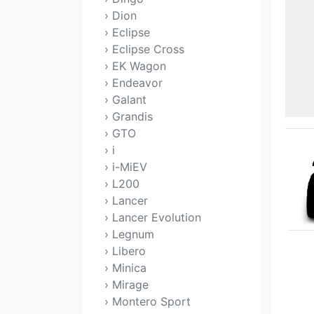
› Dion
› Eclipse
› Eclipse Cross
› EK Wagon
› Endeavor
› Galant
› Grandis
› GTO
› i
› i-MiEV
› L200
› Lancer
› Lancer Evolution
› Legnum
› Libero
› Minica
› Mirage
› Montero Sport