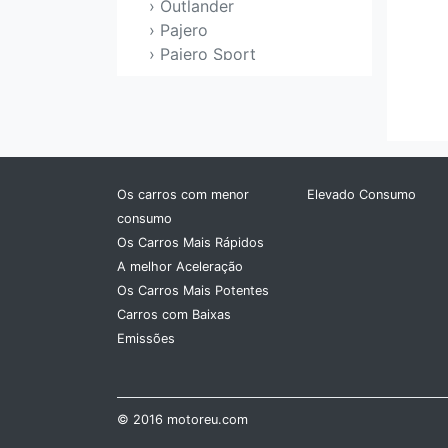
› Outlander
› Pajero
› Pajero Sport
› Pistachio
› Proudia/dignity
› Raider
› RVR
› Santamo
Os carros com menor
Elevado Consumo
› Shogun
consumo
› Space Gear
Os Carros Mais Rápidos
› Space Runner
A melhor Aceleração
› Space Star
Os Carros Mais Potentes
› Space Wagon
Carros com Baixas
› Toppo
Emissões
› Town BOX
› Triton
› Xpander
© 2016 motoreu.com
Morgan