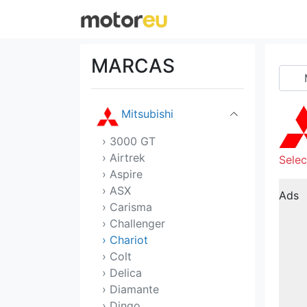
Mercedes
MG
MARCAS
Mini
Mitsubishi
› 3000 GT
› Airtrek
Selec
› Aspire
› ASX
Ads
› Carisma
› Challenger
› Chariot
› Colt
› Delica
› Diamante
› Dingo