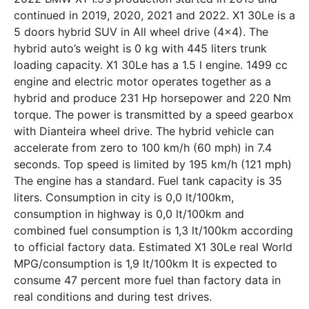
continued in 2019, 2020, 2021 and 2022. X1 30Le is a
5 doors hybrid SUV in All wheel drive (4x4). The
hybrid auto’s weight is 0 kg with 445 liters trunk
loading capacity. X1 30Le has a 1.5 l engine. 1499 cc
engine and electric motor operates together as a
hybrid and produce 231 Hp horsepower and 220 Nm
torque. The power is transmitted by a speed gearbox
with Dianteira wheel drive. The hybrid vehicle can
accelerate from zero to 100 km/h (60 mph) in 7.4
seconds. Top speed is limited by 195 km/h (121 mph)
The engine has a standard. Fuel tank capacity is 35
liters. Consumption in city is 0,0 lt/100km,
consumption in highway is 0,0 lt/100km and
combined fuel consumption is 1,3 lt/100km according
to official factory data. Estimated X1 30Le real World
MPG/consumption is 1,9 lt/100km It is expected to
consume 47 percent more fuel than factory data in
real conditions and during test drives.