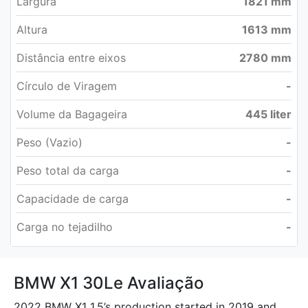
Largura
1821 mm
Altura
1613 mm
Distância entre eixos
2780 mm
Círculo de Viragem
-
Volume da Bagageira
445 liter
Peso (Vazio)
-
Peso total da carga
-
Capacidade de carga
-
Carga no tejadilho
-
BMW X1 30Le Avaliação
2022 BMW X1 1.5’s production started in 2019 and