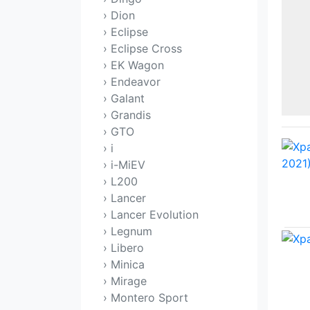
› Dion
› Eclipse
› Eclipse Cross
› EK Wagon
› Endeavor
› Galant
› Grandis
› GTO
› i
› i-MiEV
› L200
› Lancer
› Lancer Evolution
› Legnum
› Libero
› Minica
› Mirage
› Montero Sport