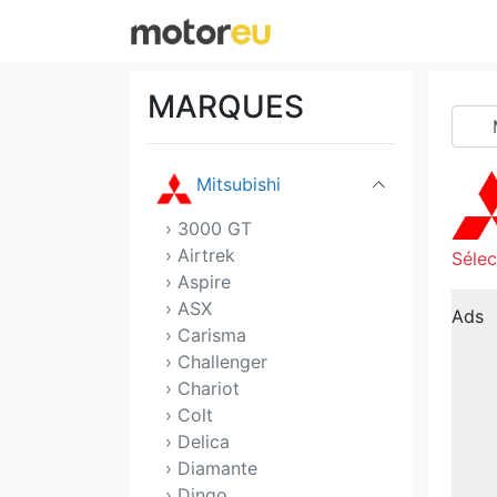
Mercedes
MG
MARQUES
Mini
Mitsubishi
› 3000 GT
› Airtrek
Sélec
› Aspire
› ASX
Ads
› Carisma
› Challenger
› Chariot
› Colt
› Delica
› Diamante
› Dingo