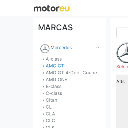
Maserati
Mazda
MARCAS
McLaren
Mercedes
› A-class
› AMG GT
Selec
› AMG GT 4-Door Coupe
› AMG ONE
Ads
› B-class
› C-class
› Citan
› CL
› CLA
› CLC
› CLK