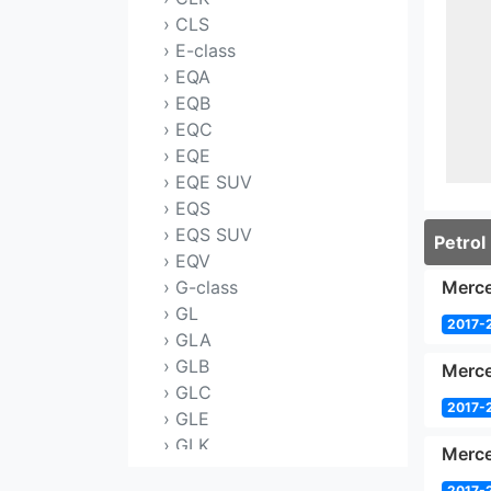
› CLS
› E-class
› EQA
› EQB
› EQC
› EQE
› EQE SUV
› EQS
› EQS SUV
Petrol
› EQV
› G-class
Merce
› GL
2017-
› GLA
› GLB
Merce
› GLC
2017-
› GLE
› GLK
Merce
› GLS
2017-