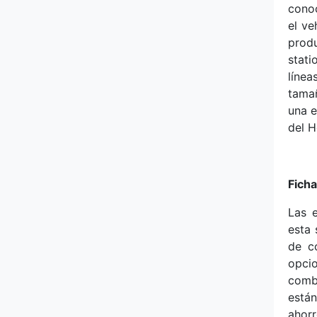
conoc
Pagani
el ve
prod
stati
Peugeot
línea
tamañ
Polestar
una e
del H
Pontiac
Porsche
Fich
RAM
Las 
esta 
Renault
de c
opci
Rimac
comb
están
Rivian
ahorr