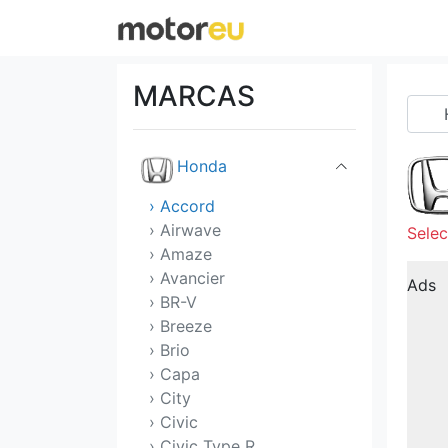
GMC
Great Wall
MARCAS
Hennessey
Honda
› Accord
› Airwave
Selec
› Amaze
› Avancier
Ads
› BR-V
› Breeze
› Brio
› Capa
› City
› Civic
› Civic Type R