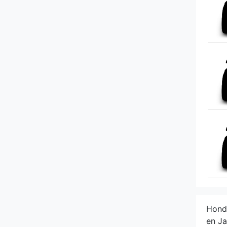
McLaren
Mercedes
MG
Mini
Mitsubishi
Morgan
NIO
Nissan
Hond
Opel
en Ja