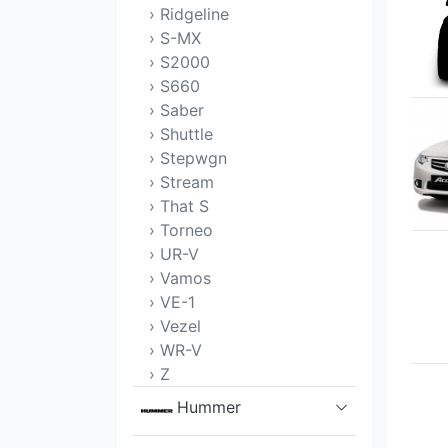
› Ridgeline
› S-MX
› S2000
› S660
› Saber
› Shuttle
› Stepwgn
› Stream
› That S
› Torneo
› UR-V
› Vamos
› VE-1
› Vezel
› WR-V
› Z
Hummer