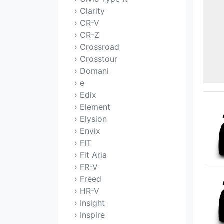
› Clarity
› CR-V
› CR-Z
› Crossroad
› Crosstour
› Domani
› e
› Edix
› Element
› Elysion
› Envix
› FIT
› Fit Aria
› FR-V
› Freed
› HR-V
› Insight
› Inspire