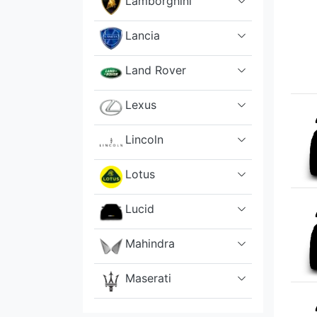
Lamborghini
Lancia
Land Rover
Lexus
Lincoln
Lotus
Lucid
Mahindra
Maserati
Mazda