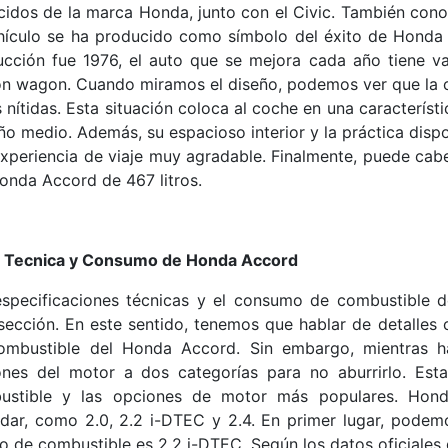
idos de la marca Honda, junto con el Civic. También cono
hículo se ha producido como símbolo del éxito de Honda 
ucción fue 1976, el auto que se mejora cada año tiene v
on wagon. Cuando miramos el diseño, podemos ver que la c
s nítidas. Esta situación coloca al coche en una caracterís
o medio. Además, su espacioso interior y la práctica dispo
xperiencia de viaje muy agradable. Finalmente, puede cab
onda Accord de 467 litros.
a Tecnica y Consumo de Honda Accord
especificaciones técnicas y el consumo de combustible 
sección. En este sentido, tenemos que hablar de detalle
ombustible del Honda Accord. Sin embargo, mientras ha
ones del motor a dos categorías para no aburrirlo. Est
ustible y las opciones de motor más populares. Hond
dar, como 2.0, 2.2 i-DTEC y 2.4. En primer lugar, podem
o de combustible es 2.2 i-DTEC. Según los datos oficiales 