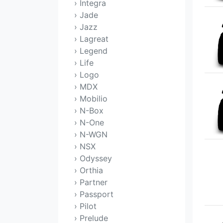
› Integra
› Jade
› Jazz
› Lagreat
› Legend
› Life
› Logo
› MDX
› Mobilio
› N-Box
› N-One
› N-WGN
› NSX
› Odyssey
› Orthia
› Partner
› Passport
› Pilot
› Prelude