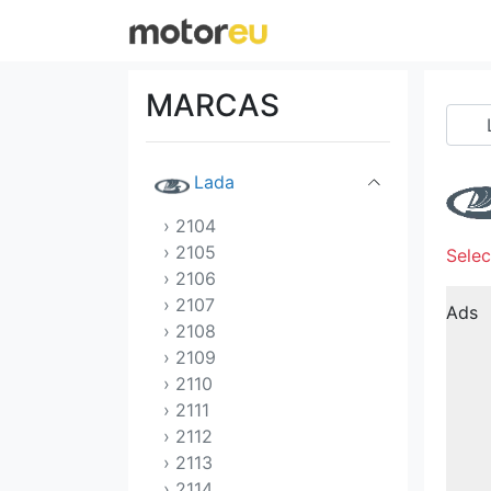
Jeep
Kia
MARCAS
Koenigsegg
Lada
› 2104
› 2105
Selec
› 2106
› 2107
Ads
› 2108
› 2109
› 2110
› 2111
› 2112
› 2113
› 2114