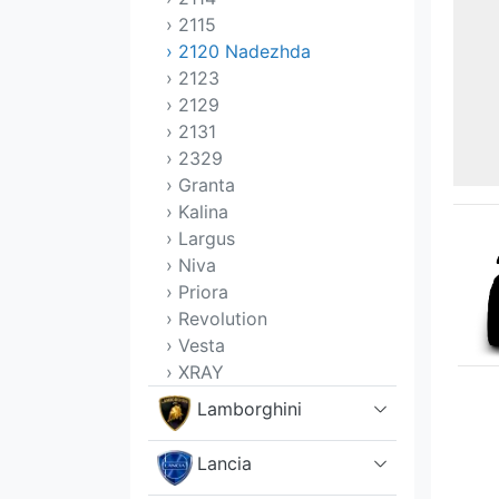
› 2115
› 2120 Nadezhda
› 2123
› 2129
› 2131
› 2329
› Granta
› Kalina
› Largus
› Niva
› Priora
› Revolution
› Vesta
› XRAY
Lamborghini
Lancia