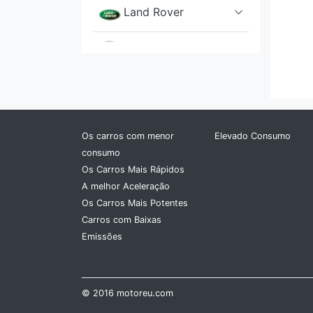
Land Rover
Lexus
Lincoln
Lotus
Os carros com menor
Elevado Consumo
Lucid
consumo
Os Carros Mais Rápidos
Mahindra
A melhor Aceleração
Os Carros Mais Potentes
Maserati
Carros com Baixas
Emissões
Mazda
McLaren
© 2016 motoreu.com