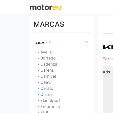
Iveco
Jaguar
MARCAS
Jeep
Kia
› Avella
› Borrego
Port 
› Cadenza
› Carens
Ads
› Carnival
› Cee'd
› Cerato
› Clarus
› Elan Sport
› Enterprise
› EV6