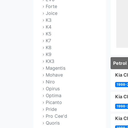
› Forte
› Joice
› K3
› K4
› K5
› K7
› K8
› K9
› KX3
Petrol
› Magentis
› Mohave
Kia C
› Niro
1998-
› Opirus
› Optima
Kia C
› Picanto
1998-
› Pride
› Pro Cee'd
Kia C
› Quoris
1998-