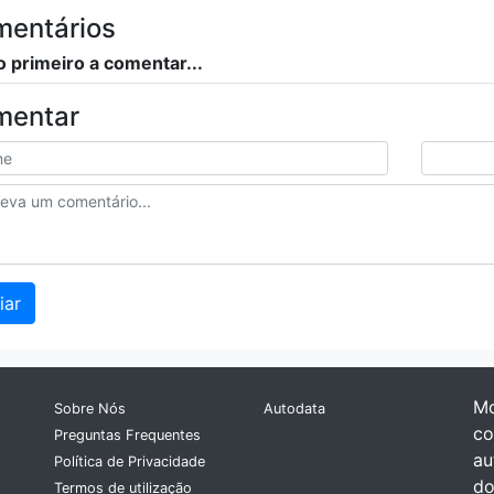
entários
o primeiro a comentar...
mentar
iar
Mo
Sobre Nós
Autodata
co
Preguntas Frequentes
au
Política de Privacidade
do
Termos de utilização