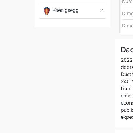
Núme
Koenigsegg
Dime
Lada
Dime
Lamborghini
Dac
Lancia
2022 
doors
Land Rover
Duste
240 N
Lexus
from 
emiss
Lincoln
econo
publi
Lotus
expec
Lucid