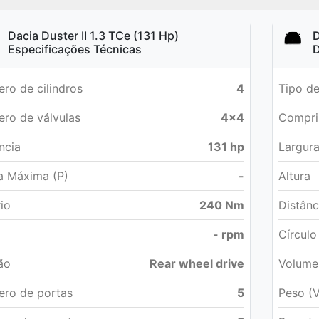
Dacia Duster II 1.3 TCe (131 Hp)
D
Especificações Técnicas
D
ro de cilindros
4
Tipo de
ro de válvulas
4x4
Compri
ncia
131 hp
Largur
a Máxima (P)
-
Altura
rio
240 Nm
Distânc
- rpm
Círculo
ão
Rear wheel drive
Volume
ro de portas
5
Peso (V