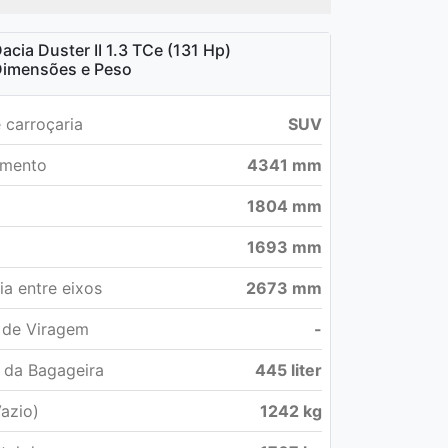
acia Duster II 1.3 TCe (131 Hp)
imensões e Peso
 carroçaria
SUV
mento
4341 mm
a
1804 mm
1693 mm
ia entre eixos
2673 mm
 de Viragem
-
 da Bagageira
445 liter
azio)
1242 kg