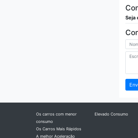
Com
Mahindra
Seja 
Maserati
Co
Mazda
McLaren
Mercedes
MG
Env
Mini
Mitsubishi
Os carros com menor
Elevado Consumo
consumo
Morgan
Os Carros Mais Rápidos
A melhor Aceleração