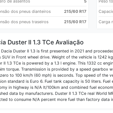
ro de assentos
5
Peso to
nsão dos pneus dianteiros
215/60 R17
Capaci
nsão dos pneus traseiros
215/60 R17
Carga n
ia Duster II 1.3 TCe Avaliação
Dacia Duster II 1.3 is first presented in 2021 and proceede
 SUV in Front wheel drive. Weight of the vehicle is 1242 kg 
r II 1.3 TCe is powered by a 1.3 l engine. This 1332 cc en
m torque. Transmission is provided by a speed gearbox wi
zero to 100 km/h (60 mph) is seconds. Top speed of the ve
ion standard is Euro 6. Fuel tank capacity is 50 liters. Fuel
my in highway is N/A lt/100km and combined fuel economy 
shed data by manufacturers. Duster II 1.3 TCe real World M
ted to consume N/A percent more fuel than factory data in 