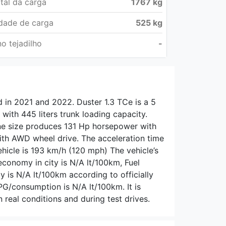
tal da carga
1767 kg
dade de carga
525 kg
o tejadilho
-
d in 2021 and 2022. Duster 1.3 TCe is a 5
with 445 liters trunk loading capacity.
gine size produces 131 Hp horsepower with
th AWD wheel drive. The acceleration time
hicle is 193 km/h (120 mph) The vehicle’s
 economy in city is N/A lt/100km, Fuel
is N/A lt/100km according to officially
PG/consumption is N/A lt/100km. It is
real conditions and during test drives.