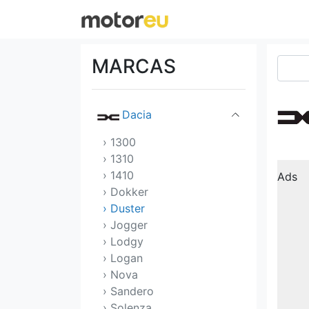
Chrysler
Citroen
MARCAS
Cupra
Dacia
› 1300
› 1310
› 1410
Ads
› Dokker
› Duster
› Jogger
› Lodgy
› Logan
› Nova
› Sandero
› Solenza