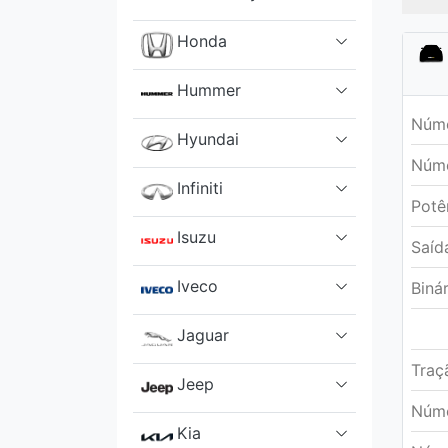
Honda
Hummer
Núme
Hyundai
Núme
Infiniti
Potê
Isuzu
Saíd
Iveco
Biná
Jaguar
Traç
Jeep
Núme
Kia