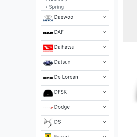
› Spring
Daewoo
DAF
Daihatsu
Datsun
De Lorean
DFSK
Dodge
DS
Ferrari