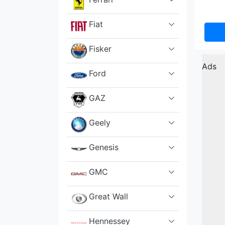
Fiat
Fisker
Ads
Ford
GAZ
Geely
Genesis
GMC
Great Wall
Hennessey