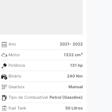
Ano
2021- 2022
3
Motor
1332 cm
Potência
131 hp
Binário
240 Nm
Gearbox
Manual
Tipo de Combustível
Petrol (Gasoline)
Fuel Tank
50 Litros