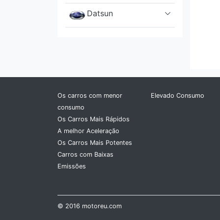
Datsun
De Lorean
DFSK
Dodge
Os carros com menor
Elevado Consumo
consumo
DS
Os Carros Mais Rápidos
A melhor Aceleração
Ferrari
Os Carros Mais Potentes
Carros com Baixas
Fiat
Emissões
Fisker
Ford
© 2016 motoreu.com