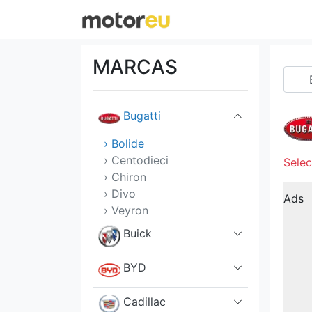
Audi
Bentley
MARCAS
BMW
Bugatti
› Bolide
› Centodieci
Selec
› Chiron
› Divo
Ads
› Veyron
Buick
BYD
Cadillac