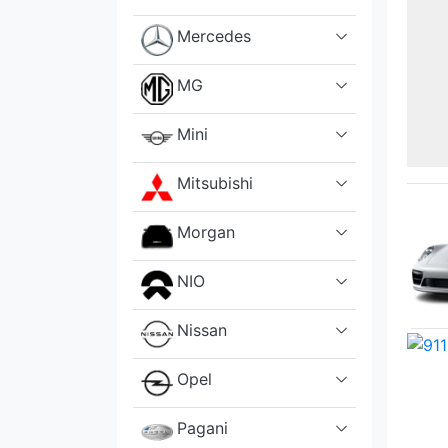
Mercedes
MG
Mini
Mitsubishi
Morgan
NIO
Nissan
Opel
Pagani