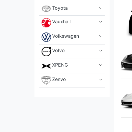
Toyota
Vauxhall
Volkswagen
Volvo
XPENG
Zenvo