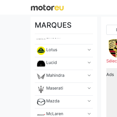
Land Rover
MARQUES
Lexus
Lincoln
Lotus
Sélec
Lucid
Ads
Mahindra
Maserati
Mazda
McLaren