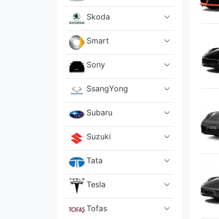
Skoda
Smart
Sony
SsangYong
Subaru
Suzuki
Tata
Tesla
Tofas