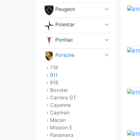
Peugeot
Polestar
Pontiac
Porsche
› 718
› 911
› 918
› Boxster
› Carrera GT
› Cayenne
› Cayman
› Macan
› Mission E
› Panamera