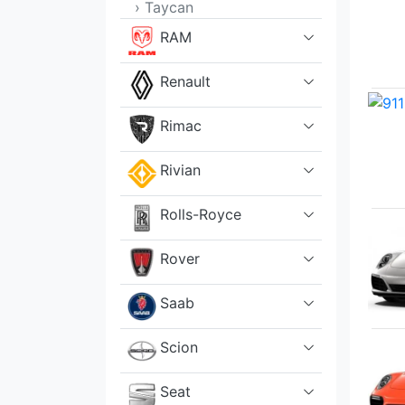
› Taycan
RAM
Renault
Rimac
Rivian
Rolls-Royce
Rover
Saab
Scion
Seat