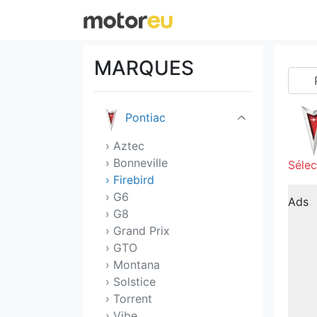
Pagani
Peugeot
MARQUES
Polestar
Pontiac
› Aztec
› Bonneville
Sélec
› Firebird
› G6
Ads
› G8
› Grand Prix
› GTO
› Montana
› Solstice
› Torrent
› Vibe