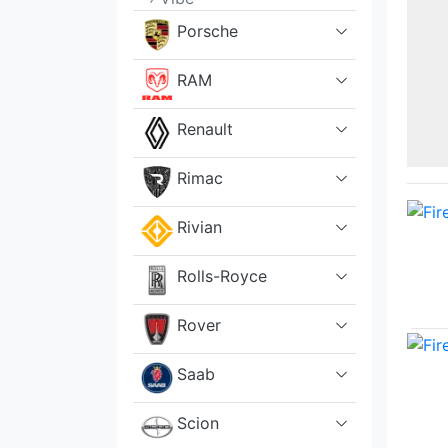
Porsche
RAM
Renault
Rimac
Rivian
Rolls-Royce
Rover
Saab
Scion