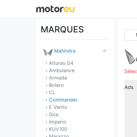
Lincoln
Lotus
MARQUES
Lucid
Mahindra
› Alturas G4
› Ambulance
Sélec
› Armada
› Bolero
Ads
› CL
› Commander
› E Verito
› Goa
› Imperio
› KUV100
› Marazzo