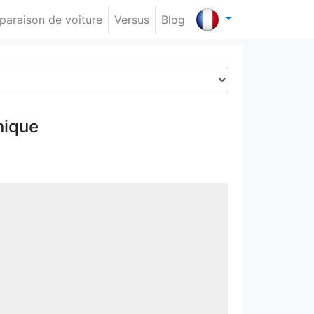
araison de voiture
Versus
Blog
nique