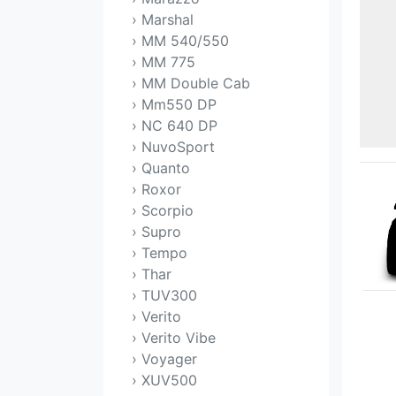
› Marshal
› MM 540/550
› MM 775
› MM Double Cab
› Mm550 DP
› NC 640 DP
› NuvoSport
› Quanto
› Roxor
› Scorpio
› Supro
› Tempo
› Thar
› TUV300
› Verito
› Verito Vibe
› Voyager
› XUV500