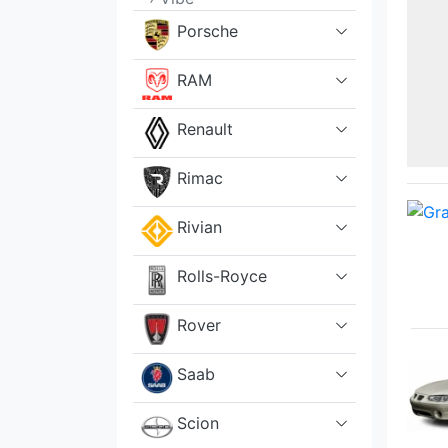
Porsche
RAM
Renault
Rimac
Rivian
Rolls-Royce
Rover
Saab
Scion