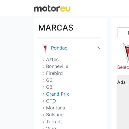
Pagani
Peugeot
MARCAS
Polestar
Pontiac
› Aztec
› Bonneville
Selec
› Firebird
› G6
Ads
› G8
› Grand Prix
› GTO
› Montana
› Solstice
› Torrent
› Vibe