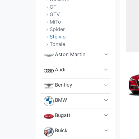
› GT
› GTV
› MiTo
› Spider
› Stelvio
› Tonale
Aston Martin
Audi
Bentley
BMW
Bugatti
Buick