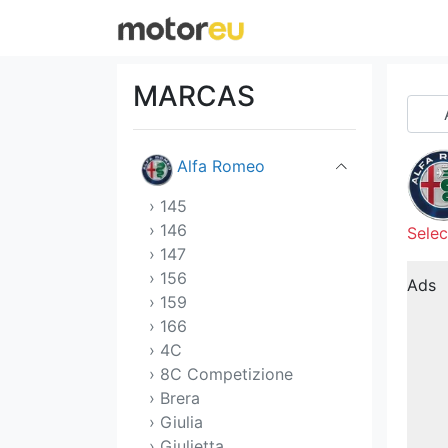
Abarth
MARCAS
Acura
Alfa Romeo
› 145
› 146
Selec
› 147
› 156
Ads
› 159
› 166
› 4C
› 8C Competizione
› Brera
› Giulia
› Giulietta