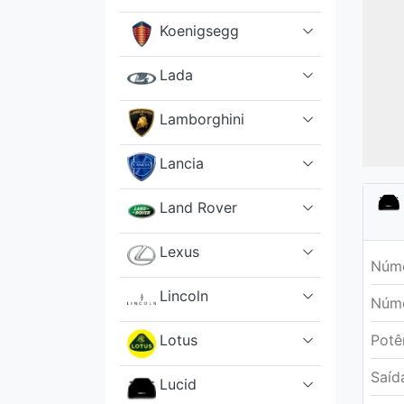
Koenigsegg
Lada
Lamborghini
Lancia
Land Rover
Lexus
Núme
Lincoln
Núme
Lotus
Potê
Saíd
Lucid