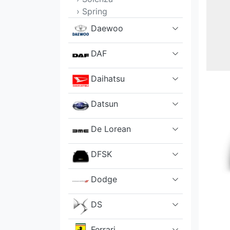
› Spring
Daewoo
DAF
Daihatsu
Datsun
De Lorean
DFSK
Dodge
DS
Ferrari