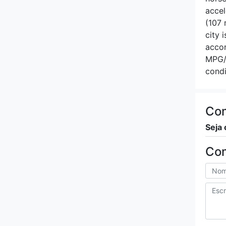
NIO
accel
(107 
Nissan
city 
accor
MPG/c
Opel
condi
Pagani
Peugeot
Com
Seja 
Polestar
Co
Pontiac
Porsche
RAM