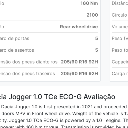
rio
160 Nm
Distânc
2100
Círculo
ão
Rear wheel drive
Volume
ro de portas
5
Peso (V
ro de assentos
5
Peso to
nsão dos pneus dianteiros
205/60 R16 92H
Capaci
nsão dos pneus traseiros
205/60 R16 92H
Carga n
ia Jogger 1.0 TCe ECO-G Avaliação
Dacia Jogger 1.0 is first presented in 2021 and proceede
5 doors MPV in Front wheel drive. Weight of the vehicle is 1
ity. Jogger 1.0 TCe ECO-G is powered by a 1.0 l engine. T
power with 160 Nm torque. Transmission is provided by a