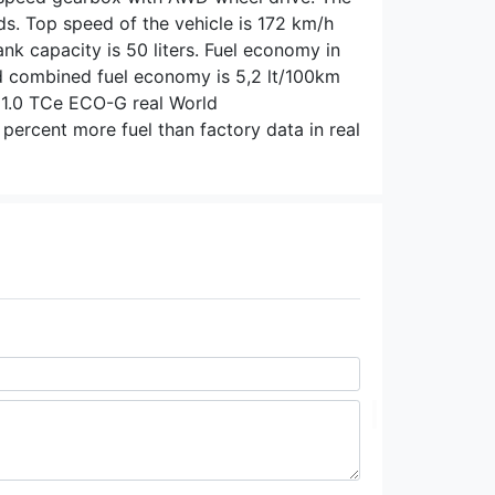
s. Top speed of the vehicle is 172 km/h
ank capacity is 50 liters. Fuel economy in
nd combined fuel economy is 5,2 lt/100km
r 1.0 TCe ECO-G real World
ercent more fuel than factory data in real