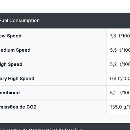
Fuel Consumption
ow Speed
7,3 lt/10
edium Speed
5,5 lt/1
igh Speed
5,2 lt/1
ery High Speed
6,4 lt/1
ombined
5,2 lt/1
missões de CO2
135,0 g/