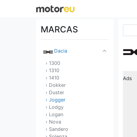
Chrysler
Citroen
MARCAS
Cupra
Dacia
› 1300
› 1310
› 1410
Ads
› Dokker
› Duster
› Jogger
› Lodgy
› Logan
› Nova
› Sandero
› Solenza