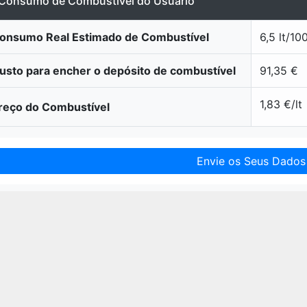
Consumo de Combustível do Usuário
onsumo Real Estimado de Combustível
6,5 lt/1
sto para encher o depósito de combustível
91,35 €
1,83 €/lt
reço do Combustível
Envie os Seus Dados