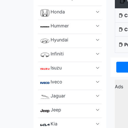
Honda
C
Hummer
Cu
Hyundai
P
Infiniti
Isuzu
Iveco
Ads
Jaguar
Jeep
Kia