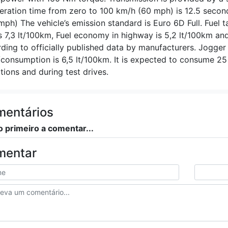
eration time from zero to 100 km/h (60 mph) is 12.5 second
mph) The vehicle’s emission standard is Euro 6D Full. Fuel t
is 7,3 lt/100km, Fuel economy in highway is 5,2 lt/100km a
ding to officially published data by manufacturers. Jogge
onsumption is 6,5 lt/100km. It is expected to consume 25 p
tions and during test drives.
entários
o primeiro a comentar...
mentar