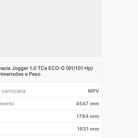
acia Jogger 1.0 TCe ECO-G (91/101 Hp)
imensões e Peso
 carroçaria
MPV
mento
4547 mm
a
1784 mm
1631 mm