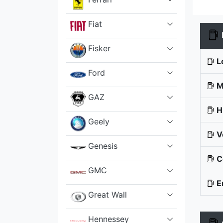
Fiat
Fisker
L
Ford
M
GAZ
H
Geely
V
Genesis
C
GMC
E
Great Wall
Hennessey