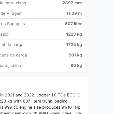
ia entre eixos
2897 mm
 de Viragem
11.39 m
 da Bagageira
607 liter
azio)
1223 kg
tal da carga
1724 kg
dade de carga
501 kg
o tejadilho
80 kg
d in 2021 and 2022. Jogger 1.0 TCe ECO-G
223 kg with 607 liters trunk loading
his 999 cc engine size produces 91/101 Hp
 speed gearbox with AWD wheel drive. The