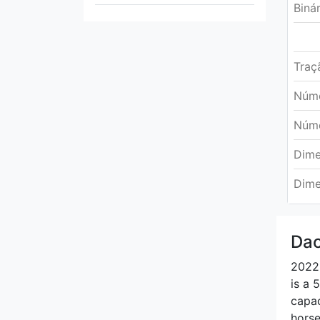
Biná
Mahindra
Maserati
Traç
Mazda
Núme
McLaren
Núme
Dime
Mercedes
Dime
MG
Mini
Dac
Mitsubishi
2022 
is a 
Morgan
capac
horse