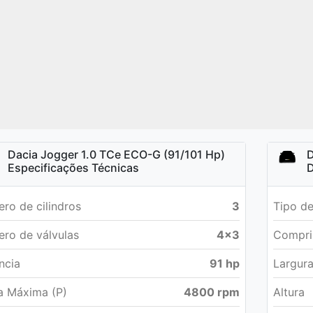
Dacia Jogger 1.0 TCe ECO-G (91/101 Hp)
D
Especificações Técnicas
D
ro de cilindros
3
Tipo de
ro de válvulas
4x3
Compri
ncia
91 hp
Largur
a Máxima (P)
4800 rpm
Altura