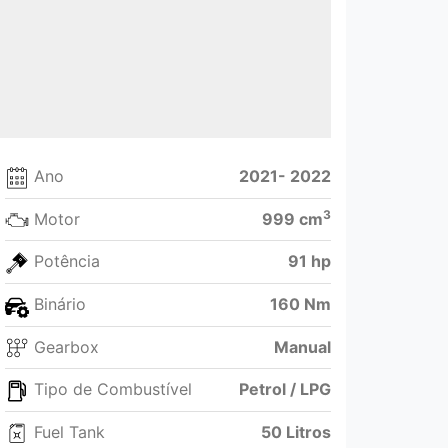
Ano
2021- 2022
3
Motor
999 cm
Potência
91 hp
Binário
160 Nm
Gearbox
Manual
Tipo de Combustível
Petrol / LPG
Fuel Tank
50 Litros