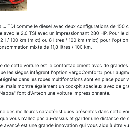
... TDI comme le diesel avec deux configurations de 150 ch
 avec le 2.0 TSI avec un impressionnant 280 HP. Pour le d
l / 100 km (mixt) ou 8 litres / 100 km (mixt) pour l'option
onsommation mixte de 11,8 litres / 100 km.
ue de cette voiture est le confortablement avec de grandes
s que les sièges intègrent l'option «ergoComfort» pour aug
ntégrées dans les roues multifonctions sont en place pour v
nce, mais montre également un cockpit spacieux avec de gr
"Nappa" font d'Arteon une voiture impressionnante.
'une des meilleures caractéristiques présentes dans cette vo
 que vous n'allez pas au-dessus et garder une distance de sé
 avancé est une grande innovation qui vous aide à être vu e