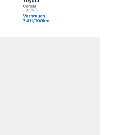
Toyota
Corolla
1.8 VVT-i
Verbrauch
7.4 lt/100km