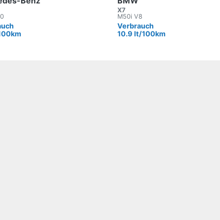
edes-Benz
BMW
X7
00
M50i V8
auch
Verbrauch
/100km
10.9 lt/100km