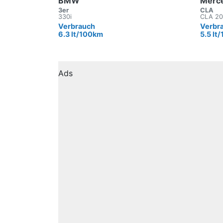
BMW
Merc
3er
CLA
330i
CLA 2
Verbrauch
Verbr
6.3 lt/100km
5.5 lt
Ads