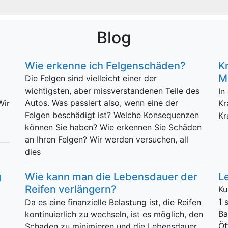
Blog
Wie erkenne ich Felgenschäden?
K
M
Die Felgen sind vielleicht einer der
wichtigsten, aber missverstandenen Teile des
In
Autos. Was passiert also, wenn eine der
Wir
Kr
Felgen beschädigt ist? Welche Konsequenzen
Kr
können Sie haben? Wie erkennen Sie Schäden
an Ihren Felgen? Wir werden versuchen, all
dies
g
Wie kann man die Lebensdauer der
L
Reifen verlängern?
Ku
1 
Da es eine finanzielle Belastung ist, die Reifen
Ba
kontinuierlich zu wechseln, ist es möglich, den
Öf
Schaden zu minimieren und die Lebensdauer