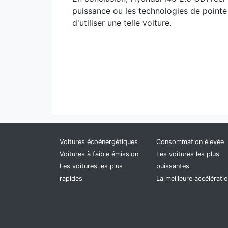
puissance ou les technologies de pointe 
d'utiliser une telle voiture.
Voitures écoénergétiques
Consommation élevée
Voitures à faible émission
Les voitures les plus
Les voitures les plus
puissantes
rapides
La meilleure accélérati