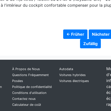
à l'intérieur du cockpit confortable compenser pour la plup
← Früher
Nächster
Zufällig
Mo
À Propos de Nous
Autodata
d'
Questions Fréquemment
Voitures hybrides
in
Posées
Voitures électriques
ca
on
Politique de confidentialité
éc
Conditions d'utilisation
éc
Contactez nous
ra
Calculateur de coût