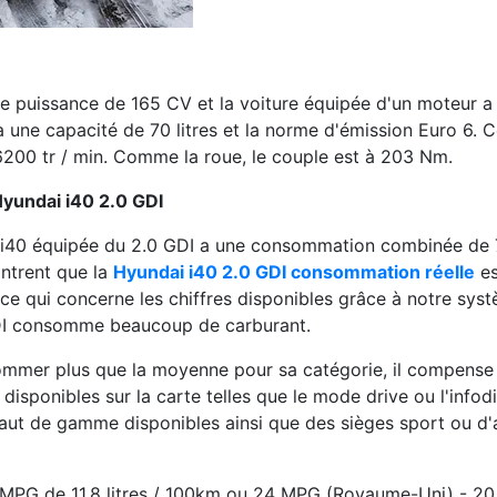
e puissance de 165 CV et la voiture équipée d'un moteur a
a une capacité de 70 litres et la norme d'émission Euro 6. C
200 tr / min. Comme la roue, le couple est à 203 Nm.
yundai i40 2.0 GDI
la i40 équipée du 2.0 GDI a une consommation combinée de 7
ntrent que la
Hyundai i40 2.0 GDI consommation réelle
es
qui concerne les chiffres disponibles grâce à notre systè
DI consomme beaucoup de carburant.
mmer plus que la moyenne pour sa catégorie, il compense l
disponibles sur la carte telles que le mode drive ou l'infod
haut de gamme disponibles ainsi que des sièges sport ou d'a
 MPG de 11,8 litres / 100km ou 24 MPG (Royaume-Uni) - 20 